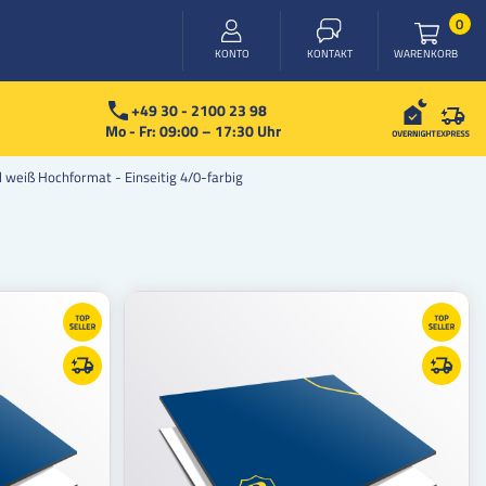
Arti
0
WARENKORB
KONTO
KONTAKT
+49 30 - 2100 23 98
Mo - Fr: 09:00 – 17:30 Uhr
weiß Hochformat - Einseitig 4/0-farbig