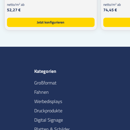
netto/m
ab
netto/m
ab
2
2
52,27 €
74,45 €
Jetzt konfigurieren
Kategorien
Großformat
Fahnen
Werbedisplays
Druckprodukte
Digital Signage
Platten & Schilder