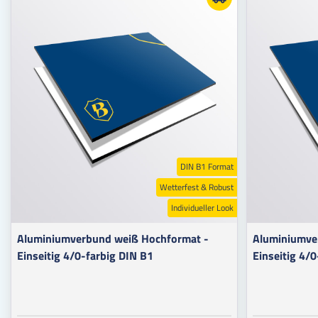
DIN B1 Format
Wetterfest & Robust
Individueller Look
Aluminiumverbund weiß Hochformat -
Aluminiumve
Einseitig 4/0-farbig DIN B1
Einseitig 4/0