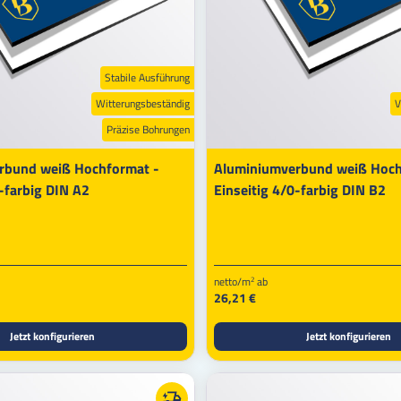
Stabile Ausführung
Witterungsbeständig
V
Präzise Bohrungen
rbund weiß Hochformat -
Aluminiumverbund weiß Hoch
-farbig DIN A2
Einseitig 4/0-farbig DIN B2
netto/m
ab
2
26,21 €
Jetzt konfigurieren
Jetzt konfigurieren