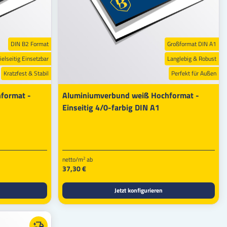
DIN B2 Format
Großformat DIN A1
ielseitig Einsetzbar
Langlebig & Robust
Kratzfest & Stabil
Perfekt für Außen
format -
Aluminiumverbund weiß Hochformat -
Einseitig 4/0-farbig DIN A1
netto/m
ab
2
37,30 €
Jetzt konfigurieren