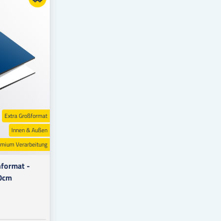
Extra Großformat
Innen & Außen
mium Verarbeitung
format -
00cm