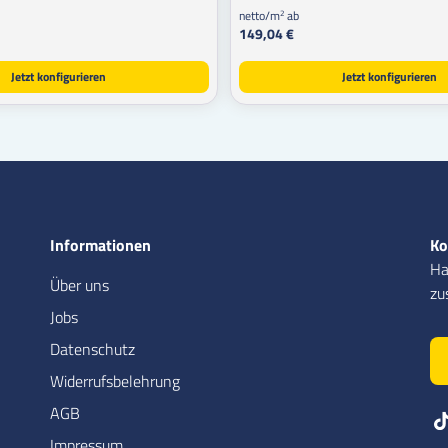
netto/m
ab
2
149,04 €
Jetzt konfigurieren
Jetzt konfigurieren
Informationen
Ko
Ha
Über uns
zu
Jobs
Datenschutz
Widerrufsbelehrung
AGB
Impressum