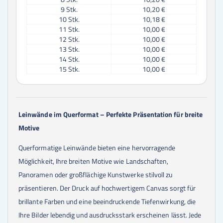
9
Stk.
10,20 €
10
Stk.
10,18 €
11
Stk.
10,00 €
12
Stk.
10,00 €
13
Stk.
10,00 €
14
Stk.
10,00 €
15
Stk.
10,00 €
16
Stk.
10,00 €
17
Stk.
10,00 €
18
Stk.
10,00 €
19
Stk.
10,00 €
Leinwände im Querformat – Perfekte Präsentation für breite
20
Stk.
9,80 €
Motive
21
Stk.
9,80 €
22
Stk.
9,80 €
Querformatige Leinwände bieten eine hervorragende
23
Stk.
9,80 €
24
Stk.
9,80 €
Möglichkeit, Ihre breiten Motive wie Landschaften,
25
Stk.
9,80 €
Panoramen oder großflächige Kunstwerke stilvoll zu
30
Stk.
9,70 €
präsentieren. Der Druck auf hochwertigem Canvas sorgt für
35
Stk.
9,70 €
40
Stk.
9,60 €
brillante Farben und eine beeindruckende Tiefenwirkung, die
45
Stk.
9,60 €
Ihre Bilder lebendig und ausdrucksstark erscheinen lässt. Jede
50
Stk.
9,60 €