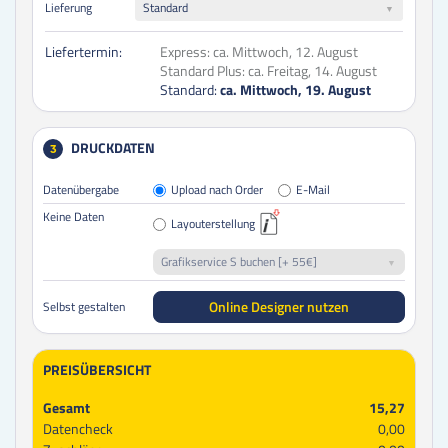
Lieferung
Standard
Liefertermin:
Express:
ca. Mittwoch, 12. August
Standard Plus:
ca. Freitag, 14. August
Standard:
ca. Mittwoch, 19. August
DRUCKDATEN
3
Datenübergabe
Upload nach Order
E-Mail
Keine Daten
Layouterstellung
Grafikservice S buchen [+ 55€]
Online Designer nutzen
Selbst gestalten
PREISÜBERSICHT
Gesamt
15,27
Datencheck
0,00