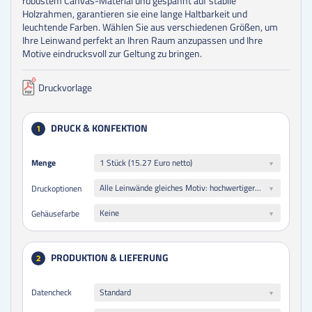
robustem Canvas-Material und gespannt auf stabile
Holzrahmen, garantieren sie eine lange Haltbarkeit und
leuchtende Farben. Wählen Sie aus verschiedenen Größen, um
Ihre Leinwand perfekt an Ihren Raum anzupassen und Ihre
Motive eindrucksvoll zur Geltung zu bringen.
Druckvorlage
DRUCK & KONFEKTION
1
Menge
Menge
1 Stück (15.27 Euro netto)
Alle Leinwände gleiches Motiv: hochwertiger Qualitätsdruck glänzend auf 260 g/m² Polyester Stretch-Canvas weiß
Druckoptionen
Keine
Gehäusefarbe
PRODUKTION & LIEFERUNG
2
Datencheck
Standard