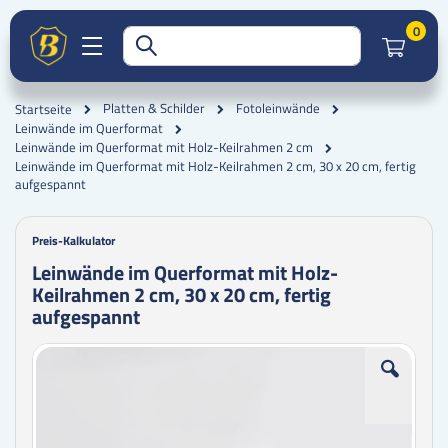
Artik
0
Platten & Schilder
Fotoleinwände
Startseite
Leinwände im Querformat
Leinwände im Querformat mit Holz-Keilrahmen 2 cm
Leinwände im Querformat mit Holz-Keilrahmen 2 cm, 30 x 20 cm, fertig
aufgespannt
Preis-Kalkulator
Leinwände im Querformat mit Holz-
Keilrahmen 2 cm, 30 x 20 cm, fertig
aufgespannt
Zum
Zum
Ende
Anfang
der
der
Bildgalerie
Bildgalerie
springen
springen