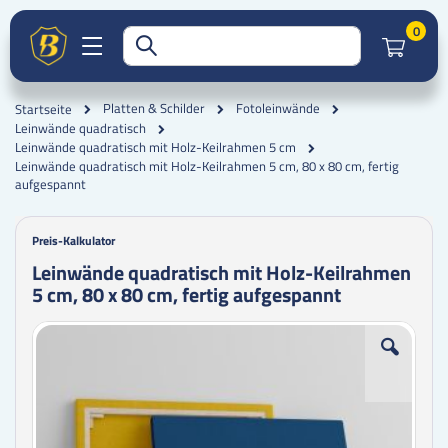
Artik
0
Platten & Schilder
Fotoleinwände
Startseite
Leinwände quadratisch
Leinwände quadratisch mit Holz-Keilrahmen 5 cm
Leinwände quadratisch mit Holz-Keilrahmen 5 cm, 80 x 80 cm, fertig
aufgespannt
Preis-Kalkulator
Leinwände quadratisch mit Holz-Keilrahmen
5 cm, 80 x 80 cm, fertig aufgespannt
Zum
Zum
Ende
Anfang
der
der
Bildgalerie
Bildgalerie
springen
springen