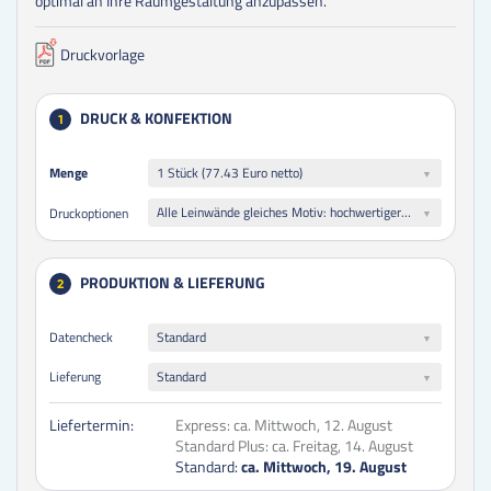
optimal an Ihre Raumgestaltung anzupassen.
Druckvorlage
DRUCK & KONFEKTION
1
Menge
Menge
1 Stück (77.43 Euro netto)
Alle Leinwände gleiches Motiv: hochwertiger Qualitätsdruck glänzend auf 260 g/m² Polyester Stretch-Canvas weiß
Druckoptionen
PRODUKTION & LIEFERUNG
2
Datencheck
Standard
Lieferung
Standard
Liefertermin:
Express:
ca. Mittwoch, 12. August
Standard Plus:
ca. Freitag, 14. August
Standard:
ca. Mittwoch, 19. August