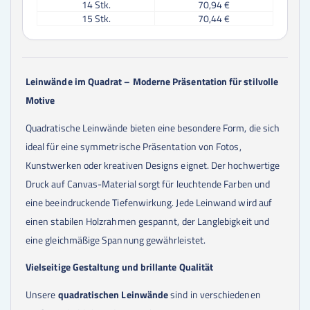
14
Stk.
70,94 €
15
Stk.
70,44 €
16
Stk.
69,94 €
17
Stk.
69,44 €
18
Stk.
68,94 €
19
Stk.
68,44 €
Leinwände im Quadrat – Moderne Präsentation für stilvolle
20
Stk.
67,94 €
Motive
21
Stk.
67,94 €
22
Stk.
67,94 €
Quadratische Leinwände bieten eine besondere Form, die sich
23
Stk.
67,94 €
24
Stk.
67,94 €
ideal für eine symmetrische Präsentation von Fotos,
25
Stk.
67,94 €
Kunstwerken oder kreativen Designs eignet. Der hochwertige
30
Stk.
67,44 €
Druck auf Canvas-Material sorgt für leuchtende Farben und
35
Stk.
67,44 €
40
Stk.
66,94 €
eine beeindruckende Tiefenwirkung. Jede Leinwand wird auf
45
Stk.
66,94 €
einen stabilen Holzrahmen gespannt, der Langlebigkeit und
50
Stk.
66,44 €
eine gleichmäßige Spannung gewährleistet.
Vielseitige Gestaltung und brillante Qualität
Unsere
quadratischen Leinwände
sind in verschiedenen