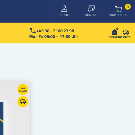
Arti
0
WARENKORB
KONTO
KONTAKT
+49 30 - 2100 23 98
Mo - Fr: 09:00 – 17:30 Uhr