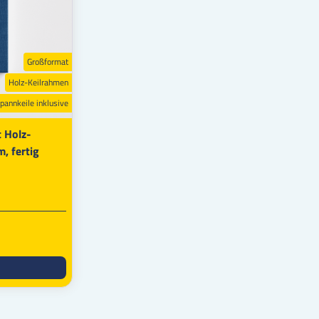
Großformat
Holz-Keilrahmen
pannkeile inklusive
 Holz-
, fertig