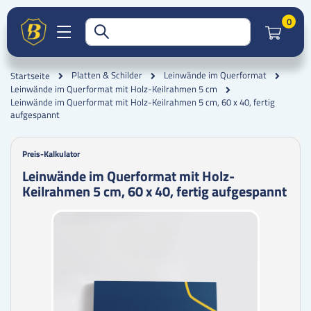
Artik
0
Platten & Schilder
Leinwände im Querformat
Startseite
Leinwände im Querformat mit Holz-Keilrahmen 5 cm
Leinwände im Querformat mit Holz-Keilrahmen 5 cm, 60 x 40, fertig
aufgespannt
Preis-Kalkulator
Leinwände im Querformat mit Holz-
Keilrahmen 5 cm, 60 x 40, fertig aufgespannt
Zum
Zum
Ende
Anfang
der
der
Bildgalerie
Bildgalerie
springen
springen