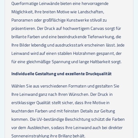
Querformatige Leinwände bieten eine hervorragende
23
Stk.
31,20 €
24
Stk.
31,20 €
Möglichkeit, Ihre breiten Motive wie Landschaften,
25
Stk.
31,20 €
Panoramen oder großflächige Kunstwerke stilvoll zu
30
Stk.
31,20 €
präsentieren. Der Druck auf hochwertigem Canvas sorgt für
35
Stk.
31,20 €
40
Stk.
31,20 €
brillante Farben und eine beeindruckende Tiefenwirkung, die
45
Stk.
31,20 €
Ihre Bilder lebendig und ausdrucksstark erscheinen lässt. Jede
50
Stk.
31,20 €
Leinwand wird auf einen stabilen Holzrahmen gespannt, der
für eine gleichmäßige Spannung und lange Haltbarkeit sorgt.
Individuelle Gestaltung und exzellente Druckqualität
Wählen Sie aus verschiedenen Formaten und gestalten Sie
Ihre Leinwand ganz nach Ihren Wünschen. Der Druck in
erstklassiger Qualität stellt sicher, dass Ihre Motive in
leuchtenden Farben und mit feinsten Details zur Geltung
kommen. Die UV-beständige Beschichtung schützt die Farben
vor dem Ausbleichen, sodass Ihre Leinwand auch bei direkter
Sonneneinstrahlung ihre Brillanz behält.