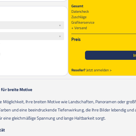
Gesamt
Datencheck
Zuschläge
Grafikerservice
Versand
Preis
t
I
Reseller?
Jetzt anmelden >
für breite Motive
Möglichkeit, Ihre breiten Motive wie Landschaften, Panoramen oder großflä
Farben und eine beeindruckende Tiefenwirkung, die Ihre Bilder lebendig und
ür eine gleichmäßige Spannung und lange Haltbarkeit sorgt.
tät