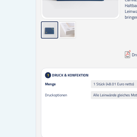
Haltba
Leinwa
bringe
Dr
DRUCK & KONFEKTION
1
Menge
Menge
1 Stück (48.01 Euro netto)
Druckoptionen