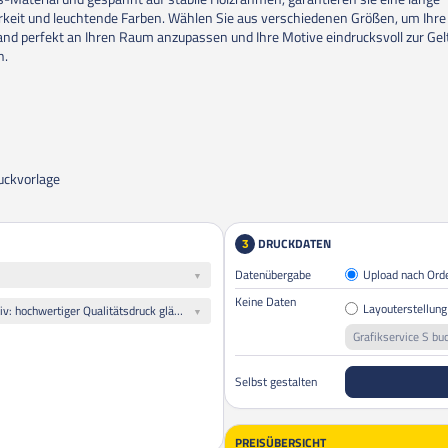
rkeit und leuchtende Farben. Wählen Sie aus verschiedenen Größen, um Ihre
nd perfekt an Ihren Raum anzupassen und Ihre Motive eindrucksvoll zur Gel
n.
uckvorlage
DRUCKDATEN
3
Datenübergabe
Upload nach Ord
Keine Daten
Layouterstellung
Alle Leinwände gleiches Motiv: hochwertiger Qualitätsdruck glänzend auf 260 g/m² Polyester Stretch-Canvas weiß
Grafikservice S bu
Selbst gestalten
PREISÜBERSICHT