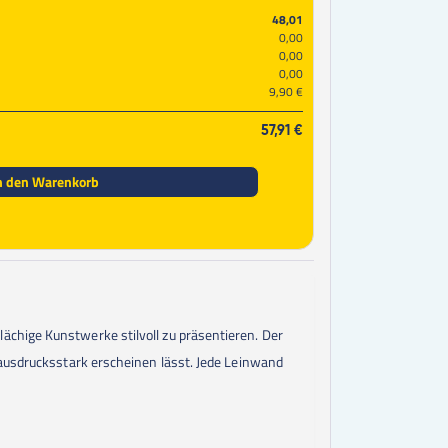
50
Stk.
39,00 €
48,01
0,00
0,00
0,00
9,90 €
57,91 €
n den Warenkorb
chige Kunstwerke stilvoll zu präsentieren. Der
 ausdrucksstark erscheinen lässt. Jede Leinwand