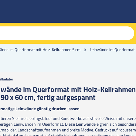
Leinwände im Querformat m
ände im Querformat mit Holz-Keilrahmen 5 cm
alkulator
g
nwände im Querformat mit Holz-Keilrahmen
 90 x 60 cm, fertig aufgespannt
erie
en
rmatige Leinwände günstig drucken lassen
tieren Sie Ihre Lieblingsbilder und Kunstwerke auf stilvolle Weise mit unser
rtigen Leinwänden im Querformat. Diese Leinwände eignen sich besonders 
mabilder, Landschaftsaufnahmen und breite Motive. Gedruckt auf robuste
-Material und gespannt auf stabile Holzrahmen, garantieren sie eine lange