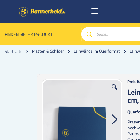
FINDEN
SIE IHR PRODUKT
Suche
Platten & Schilder
Leinwände im Querformat
Leinw
Startseite
Zum
Zum
Preis-K
Ende
Anfan
Lei
der
der
cm,
Bildgalerie
Bildgal
springen
spring
Querfo
Präsen
hochwe
Panora
Canvas