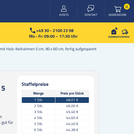
Arti
0
WARENKORB
KONTO
KONTAKT
+49 30 - 2100 23 98
Mo - Fr: 09:00 – 17:30 Uhr
it Holz-Keilrahmen 5 cm, 90 x 60 cm, fertig aufgespannt
Staffelpreise
 5
Menge
Preis pro Stück
1
Stk.
48,01 €
2
Stk.
46,00 €
3
Stk.
45,40 €
en
4
Stk.
44,60 €
gut für
5
Stk.
44,40 €
m
6
Stk.
44,38 €