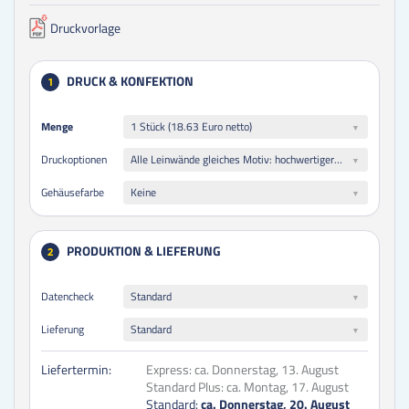
Druckvorlage
DRUCK & KONFEKTION
1
Menge
Menge
1 Stück (18.63 Euro netto)
Alle Leinwände gleiches Motiv: hochwertiger Qualitätsdruck glänzend auf 260 g/m² Polyester Stretch-Canvas weiß
Druckoptionen
Keine
Gehäusefarbe
PRODUKTION & LIEFERUNG
2
Datencheck
Standard
Lieferung
Standard
Liefertermin:
Express:
ca. Donnerstag, 13. August
Standard Plus:
ca. Montag, 17. August
Standard:
ca. Donnerstag, 20. August