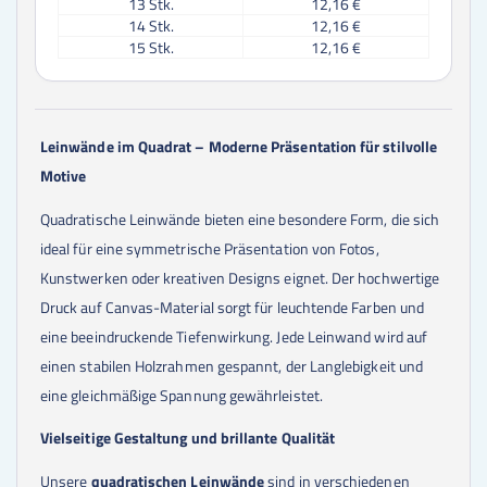
13
Stk.
12,16 €
14
Stk.
12,16 €
15
Stk.
12,16 €
16
Stk.
12,16 €
17
Stk.
12,16 €
18
Stk.
12,16 €
19
Stk.
12,16 €
Leinwände im Quadrat – Moderne Präsentation für stilvolle
20
Stk.
12,16 €
Motive
21
Stk.
12,16 €
22
Stk.
12,16 €
Quadratische Leinwände bieten eine besondere Form, die sich
23
Stk.
12,16 €
24
Stk.
12,16 €
ideal für eine symmetrische Präsentation von Fotos,
25
Stk.
12,16 €
Kunstwerken oder kreativen Designs eignet. Der hochwertige
30
Stk.
12,16 €
Druck auf Canvas-Material sorgt für leuchtende Farben und
35
Stk.
12,16 €
40
Stk.
12,16 €
eine beeindruckende Tiefenwirkung. Jede Leinwand wird auf
45
Stk.
12,16 €
einen stabilen Holzrahmen gespannt, der Langlebigkeit und
50
Stk.
12,16 €
eine gleichmäßige Spannung gewährleistet.
Vielseitige Gestaltung und brillante Qualität
Unsere
quadratischen Leinwände
sind in verschiedenen