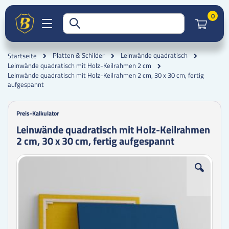
Artik
0
Platten & Schilder
Leinwände quadratisch
Startseite
Leinwände quadratisch mit Holz-Keilrahmen 2 cm
Leinwände quadratisch mit Holz-Keilrahmen 2 cm, 30 x 30 cm, fertig
aufgespannt
Preis-Kalkulator
Leinwände quadratisch mit Holz-Keilrahmen
2 cm, 30 x 30 cm, fertig aufgespannt
Zum
Zum
Ende
Anfang
der
der
Bildgalerie
Bildgalerie
springen
springen