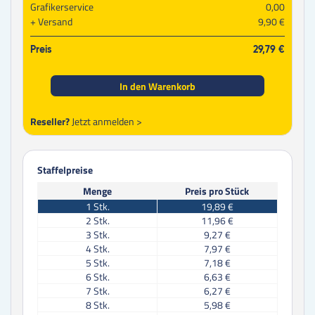
Grafikerservice
0,00
Versand
9,90 €
Preis
29,79 €
In den Warenkorb
Reseller?
Jetzt anmelden >
Staffelpreise
Menge
Preis pro Stück
1
Stk.
19,89 €
2
Stk.
11,96 €
3
Stk.
9,27 €
4
Stk.
7,97 €
5
Stk.
7,18 €
6
Stk.
6,63 €
7
Stk.
6,27 €
8
Stk.
5,98 €