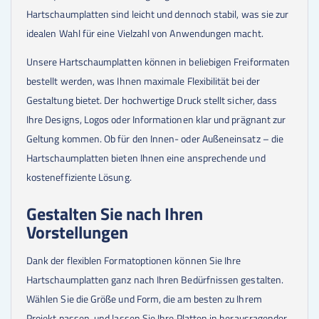
70
Stk.
4,25 €
Hartschaumplatten sind leicht und dennoch stabil, was sie zur
75
Stk.
4,40 €
idealen Wahl für eine Vielzahl von Anwendungen macht.
80
Stk.
4,18 €
90
Stk.
4,29 €
Unsere Hartschaumplatten können in beliebigen Freiformaten
100
Stk.
4,23 €
bestellt werden, was Ihnen maximale Flexibilität bei der
Gestaltung bietet. Der hochwertige Druck stellt sicher, dass
Ihre Designs, Logos oder Informationen klar und prägnant zur
Geltung kommen. Ob für den Innen- oder Außeneinsatz – die
Hartschaumplatten bieten Ihnen eine ansprechende und
kosteneffiziente Lösung.
Gestalten Sie nach Ihren
Vorstellungen
Dank der flexiblen Formatoptionen können Sie Ihre
Hartschaumplatten ganz nach Ihren Bedürfnissen gestalten.
Wählen Sie die Größe und Form, die am besten zu Ihrem
Projekt passen, und lassen Sie Ihre Platten in herausragender