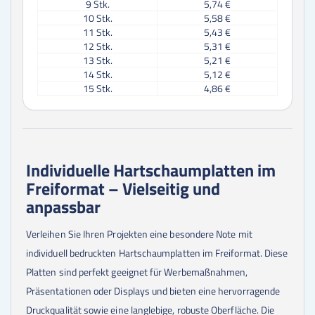
9
Stk.
5,74 €
10
Stk.
5,58 €
11
Stk.
5,43 €
12
Stk.
5,31 €
13
Stk.
5,21 €
14
Stk.
5,12 €
15
Stk.
4,86 €
16
Stk.
4,80 €
17
Stk.
4,74 €
18
Stk.
4,70 €
19
Stk.
4,65 €
20
Stk.
4,61 €
Individuelle Hartschaumplatten im
21
Stk.
5,35 €
Freiformat – Vielseitig und
22
Stk.
5,16 €
23
Stk.
4,97 €
anpassbar
24
Stk.
4,81 €
25
Stk.
4,65 €
Verleihen Sie Ihren Projekten eine besondere Note mit
30
Stk.
4,52 €
individuell bedruckten Hartschaumplatten im Freiformat. Diese
35
Stk.
4,42 €
40
Stk.
4,35 €
Platten sind perfekt geeignet für Werbemaßnahmen,
45
Stk.
4,64 €
Präsentationen oder Displays und bieten eine hervorragende
50
Stk.
4,38 €
Druckqualität sowie eine langlebige, robuste Oberfläche. Die
60
Stk.
4,26 €