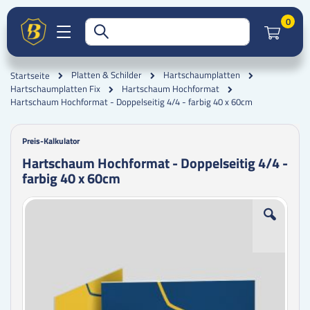
Artik
0
Platten & Schilder
Hartschaumplatten
Startseite
Hartschaumplatten Fix
Hartschaum Hochformat
Hartschaum Hochformat - Doppelseitig 4/4 - farbig 40 x 60cm
Preis-Kalkulator
Hartschaum Hochformat - Doppelseitig 4/4 -
farbig 40 x 60cm
Zum
Zum
Ende
Anfang
der
der
Bildgalerie
Bildgalerie
springen
springen