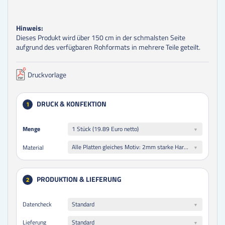
Hinweis:
Dieses Produkt wird über 150 cm in der schmalsten Seite
aufgrund des verfügbaren Rohformats in mehrere Teile geteilt.
Druckvorlage
DRUCK & KONFEKTION
1
Menge
Menge
1 Stück (19.89 Euro netto)
Alle Platten gleiches Motiv: 2mm starke Hartschaumplatte weiß - hochwertiger Plattendirektdruck
Material
PRODUKTION & LIEFERUNG
2
Datencheck
Standard
Lieferung
Standard