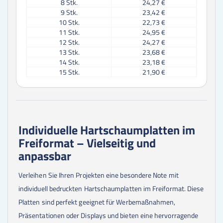
8
Stk.
24,27 €
9
Stk.
23,42 €
10
Stk.
22,73 €
11
Stk.
24,95 €
12
Stk.
24,27 €
13
Stk.
23,68 €
14
Stk.
23,18 €
15
Stk.
21,90 €
16
Stk.
23,37 €
17
Stk.
22,93 €
18
Stk.
22,55 €
19
Stk.
22,21 €
20
Stk.
21,89 €
Individuelle Hartschaumplatten im
21
Stk.
25,24 €
Freiformat – Vielseitig und
22
Stk.
24,29 €
23
Stk.
23,42 €
anpassbar
24
Stk.
22,63 €
25
Stk.
21,90 €
Verleihen Sie Ihren Projekten eine besondere Note mit
30
Stk.
21,90 €
individuell bedruckten Hartschaumplatten im Freiformat. Diese
35
Stk.
21,90 €
40
Stk.
21,90 €
Platten sind perfekt geeignet für Werbemaßnahmen,
45
Stk.
21,90 €
Präsentationen oder Displays und bieten eine hervorragende
50
Stk.
21,06 €