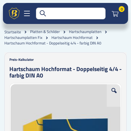
Artik
0
Platten & Schilder
Hartschaumplatten
Startseite
Hartschaumplatten Fix
Hartschaum Hochformat
Hartschaum Hochformat - Doppelseitig 4/4 - farbig DIN A0
Preis-Kalkulator
Hartschaum Hochformat - Doppelseitig 4/4 -
farbig DIN A0
Zum
Zum
Ende
Anfang
der
der
Bildgalerie
Bildgalerie
springen
springen