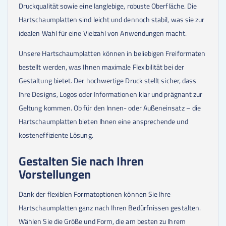
Druckqualität sowie eine langlebige, robuste Oberfläche. Die
60
Stk.
21,06 €
70
Stk.
21,06 €
Hartschaumplatten sind leicht und dennoch stabil, was sie zur
75
Stk.
22,12 €
idealen Wahl für eine Vielzahl von Anwendungen macht.
80
Stk.
21,06 €
90
Stk.
21,06 €
Unsere Hartschaumplatten können in beliebigen Freiformaten
100
Stk.
21,06 €
bestellt werden, was Ihnen maximale Flexibilität bei der
Gestaltung bietet. Der hochwertige Druck stellt sicher, dass
Ihre Designs, Logos oder Informationen klar und prägnant zur
Geltung kommen. Ob für den Innen- oder Außeneinsatz – die
Hartschaumplatten bieten Ihnen eine ansprechende und
kosteneffiziente Lösung.
Gestalten Sie nach Ihren
Vorstellungen
Dank der flexiblen Formatoptionen können Sie Ihre
Hartschaumplatten ganz nach Ihren Bedürfnissen gestalten.
Wählen Sie die Größe und Form, die am besten zu Ihrem