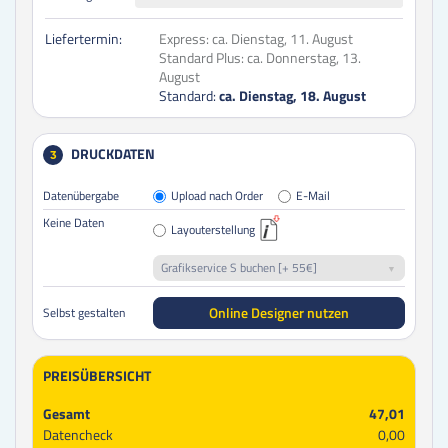
Liefertermin:
Express:
ca. Dienstag, 11. August
Standard Plus:
ca. Donnerstag, 13.
August
Standard:
ca. Dienstag, 18. August
DRUCKDATEN
3
Datenübergabe
Upload nach Order
E-Mail
Keine Daten
Layouterstellung
Grafikservice S buchen [+ 55€]
Online Designer nutzen
Selbst gestalten
PREISÜBERSICHT
Gesamt
47,01
Datencheck
0,00