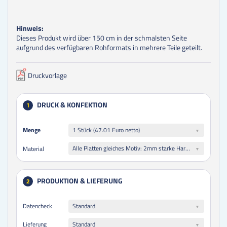
Hinweis:
Dieses Produkt wird über 150 cm in der schmalsten Seite
aufgrund des verfügbaren Rohformats in mehrere Teile geteilt.
Druckvorlage
DRUCK & KONFEKTION
1
Menge
Menge
1 Stück (47.01 Euro netto)
Alle Platten gleiches Motiv: 2mm starke Hartschaumplatte weiß - hochwertiger Plattendirektdruck
Material
PRODUKTION & LIEFERUNG
2
Datencheck
Standard
Lieferung
Standard