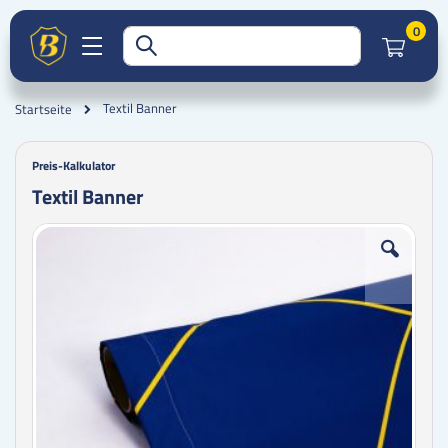
Artik
0
Textil Banner
Startseite
Preis-Kalkulator
Textil Banner
Zum
Zum
Ende
Anfang
der
der
Bildgalerie
Bildgalerie
springen
springen