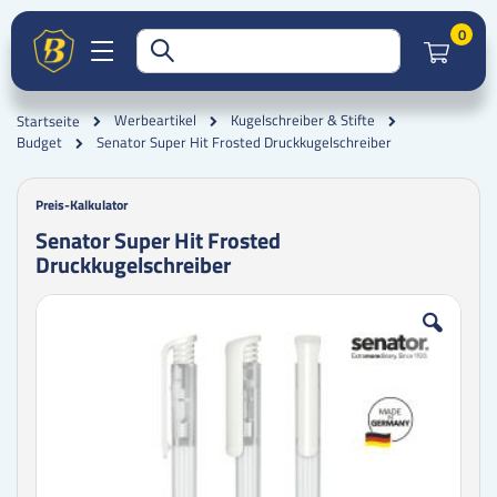
Artik
0
Werbeartikel
Kugelschreiber & Stifte
Startseite
Senator Super Hit Frosted Druckkugelschreiber
Budget
Preis-Kalkulator
Senator Super Hit Frosted
Druckkugelschreiber
Zum
Zum
Ende
Anfang
der
der
Bildgalerie
Bildgalerie
springen
springen