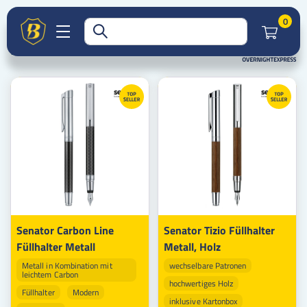
Füllhalter
Werbeartikel
Kugelschreiber & Stifte
Startseite
Artik
0
Füllhalter
Senator Carbon Line
Senator Tizio Füllhalter
Füllhalter Metall
Metall, Holz
Metall in Kombination mit
wechselbare Patronen
leichtem Carbon
hochwertiges Holz
Füllhalter
Modern
inklusive Kartonbox