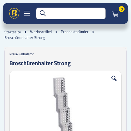
Artik
0
Werbeartikel
Prospektständer
Startseite
Broschürenhalter Strong
Preis-Kalkulator
Broschürenhalter Strong
Zum
Zum
Ende
Anfang
der
der
Bildgalerie
Bildgalerie
springen
springen