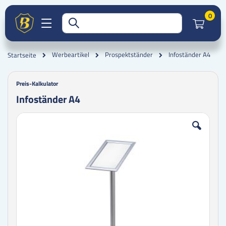
Artik
0
Infoständer A4
Werbeartikel
Prospektständer
Startseite
Preis-Kalkulator
Infoständer A4
Zum
Zum
Ende
Anfang
der
der
Bildgalerie
Bildgalerie
springen
springen