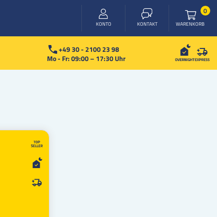
Arti
0
WARENKORB
KONTO
KONTAKT
+49 30 - 2100 23 98
Mo - Fr: 09:00 – 17:30 Uhr