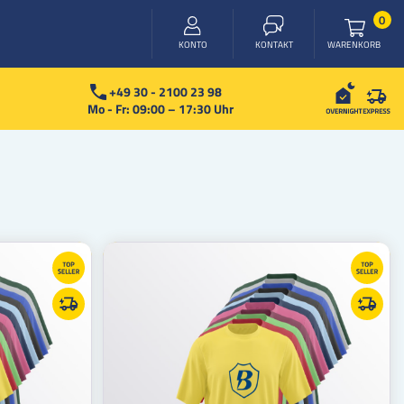
Arti
0
WARENKORB
KONTO
KONTAKT
+49 30 - 2100 23 98
Mo - Fr: 09:00 – 17:30 Uhr