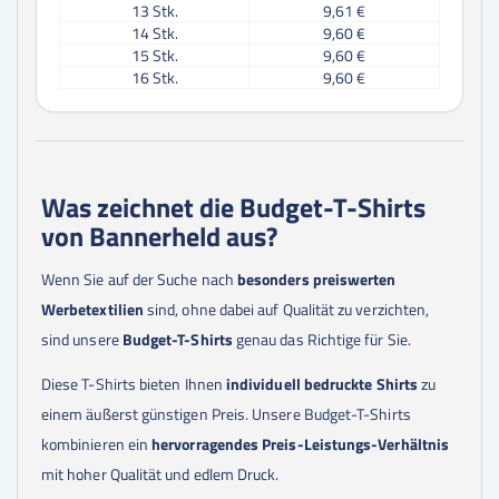
13
Stk.
9,61 €
14
Stk.
9,60 €
15
Stk.
9,60 €
16
Stk.
9,60 €
17
Stk.
9,60 €
18
Stk.
9,60 €
19
Stk.
9,60 €
20
Stk.
9,60 €
21
Stk.
9,60 €
Was zeichnet die Budget-T-Shirts
22
Stk.
9,60 €
von Bannerheld aus?
23
Stk.
9,60 €
24
Stk.
9,60 €
25
Stk.
9,60 €
Wenn Sie auf der Suche nach
besonders preiswerten
30
Stk.
9,60 €
Werbetextilien
sind, ohne dabei auf Qualität zu verzichten,
35
Stk.
9,60 €
sind unsere
Budget-T-Shirts
genau das Richtige für Sie.
40
Stk.
9,60 €
45
Stk.
9,60 €
Diese T-Shirts bieten Ihnen
individuell bedruckte Shirts
zu
50
Stk.
9,60 €
60
Stk.
9,18 €
einem äußerst günstigen Preis. Unsere Budget-T-Shirts
70
Stk.
9,16 €
kombinieren ein
hervorragendes Preis-Leistungs-Verhältnis
75
Stk.
9,15 €
mit hoher Qualität und edlem Druck.
80
Stk.
9,14 €