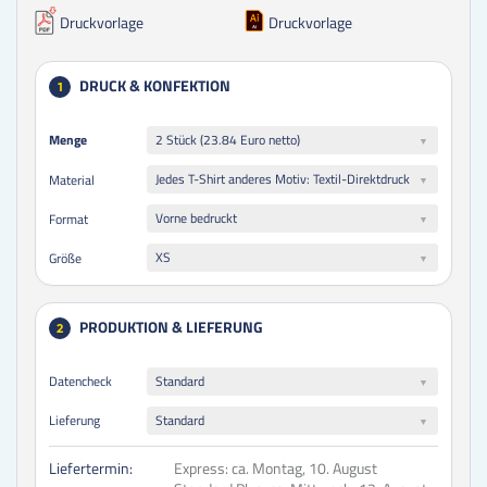
Druckvorlage
Druckvorlage
DRUCK & KONFEKTION
1
Menge
Menge
2 Stück (23.84 Euro netto)
Jedes T-Shirt anderes Motiv: Textil-Direktdruck
Material
Vorne bedruckt
Format
XS
Größe
PRODUKTION & LIEFERUNG
2
Datencheck
Standard
Lieferung
Standard
Liefertermin:
Express:
ca. Montag, 10. August