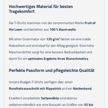
90
Stk.
9,13 €
100
Stk.
8,97 €
Hochwertiges Material für besten
125
Stk.
8,95 €
Tragekomfort
150
Stk.
8,94 €
175
Stk.
8,93 €
Die T-Shirts stammen von der renommierten Marke
Fruit of
200
Stk.
8,93 €
the Loom
und bestehen aus
100 % Baumwolle
.
225
Stk.
8,92 €
250
Stk.
8,92 €
Mit einer Grammatur von
135 g/m²
bieten sie eine solide
300
Stk.
8,91 €
350
Stk.
8,91 €
Robustheit und sind ideal für den Alltag geeignet. Eine hohe
400
Stk.
8,91 €
Maschendichte sorgt für eine bessere Bedruckbarkeit und
450
Stk.
8,91 €
500
Stk.
8,90 €
damit für ein
optimales Ergebnis Ihres Wunschmotivs
.
550
Stk.
8,90 €
600
Stk.
8,90 €
Perfekte Passform und pflegeleichte Qualität
650
Stk.
8,90 €
700
Stk.
8,90 €
Unsere Budget-T-Shirts verfügen über einen
750
Stk.
8,90 €
800
Stk.
8,90 €
Rundhalsausschnitt mit Rippstrick
und ein
Nackenband
.
850
Stk.
8,90 €
900
Stk.
8,90 €
Exzellent verarbeitete
Seitennähte
sind ebenso
950
Stk.
8,90 €
selbstverständlich wie eine Auswahl an Größen von
XS bis
1000
Stk.
8,90 €