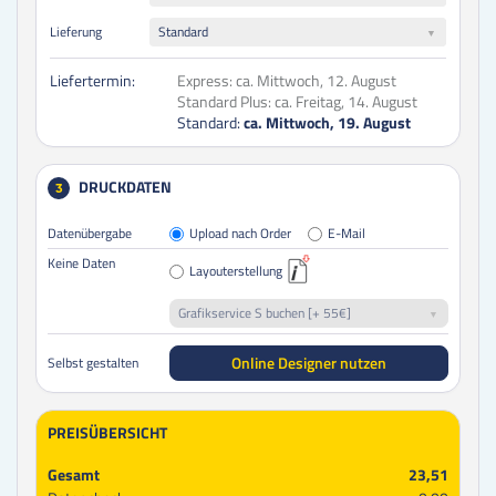
Lieferung
Standard
Liefertermin:
Express:
ca. Mittwoch, 12. August
Standard Plus:
ca. Freitag, 14. August
Standard:
ca. Mittwoch, 19. August
DRUCKDATEN
3
Datenübergabe
Upload nach Order
E-Mail
Keine Daten
Layouterstellung
Grafikservice S buchen [+ 55€]
Online Designer nutzen
Selbst gestalten
PREISÜBERSICHT
Gesamt
23,51