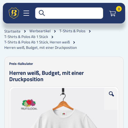
Artik
0
Werbeartikel
T-Shirts & Polos
Startseite
T-Shirts & Polos Ab 1 Stück
T-Shirts & Polos Ab 1 Stück, Herren weiß
Herren weiß, Budget, mit einer Druckposition
Preis-Kalkulator
Herren weiß, Budget, mit einer
Druckposition
Zum
Zum
Ende
Anfang
der
der
Bildgalerie
Bildgalerie
springen
springen