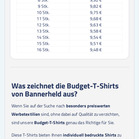
9
Stk.
9,82 €
10
Stk.
9,75 €
11
Stk.
9,68 €
12
Stk.
9,63 €
13
Stk.
9,58 €
14
Stk.
9,54 €
15
Stk.
9,51 €
16
Stk.
9,48 €
17
Stk.
9,46 €
18
Stk.
9,46 €
19
Stk.
9,46 €
20
Stk.
9,46 €
21
Stk.
9,46 €
Was zeichnet die Budget-T-Shirts
22
Stk.
9,46 €
von Bannerheld aus?
23
Stk.
9,46 €
24
Stk.
9,46 €
25
Stk.
9,46 €
Wenn Sie auf der Suche nach
besonders preiswerten
30
Stk.
9,46 €
Werbetextilien
sind, ohne dabei auf Qualität zu verzichten,
35
Stk.
9,38 €
sind unsere
Budget-T-Shirts
genau das Richtige für Sie.
40
Stk.
9,38 €
45
Stk.
9,38 €
Diese T-Shirts bieten Ihnen
individuell bedruckte Shirts
zu
50
Stk.
9,38 €