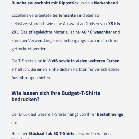
800
Stk.
9,00 €
Rundhalsausschnitt mit Rippstrick
und ein
Nackenband
.
850
Stk.
9,00 €
900
Stk.
9,00 €
Exzellent verarbeitete
Seitennähte
sind ebenso
950
Stk.
9,00 €
selbstverständlich wie eine Auswahl an Größen von
XS bis
1000
Stk.
9,00 €
2XL
. Das pflegeleichte Material ist bei
40 °C waschbar
und
kann bei Verwendung eines Schongangs auch im Trockner
getrocknet werden.
Die T-Shirts sind in
Weiß sowie in vielen weiteren Farben
erhältlich, die einen einheitlichen Farbton für verschiedene
Ausführungen bieten.
Wie lassen sich Ihre Budget-T-Shirts
bedrucken?
Der Druck auf unsere T-Shirts hängt von Ihrer
Bestellmenge
ab:
Bei einer
Stückzahl ab 50 T-Shirts
verwenden wir den