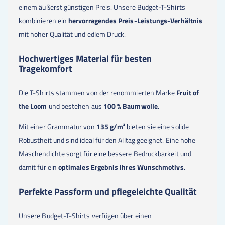
60
Stk.
9,36 €
einem äußerst günstigen Preis. Unsere Budget-T-Shirts
70
Stk.
9,34 €
kombinieren ein
hervorragendes Preis-Leistungs-Verhältnis
75
Stk.
9,33 €
mit hoher Qualität und edlem Druck.
80
Stk.
9,32 €
90
Stk.
9,31 €
100
Stk.
9,07 €
Hochwertiges Material für besten
125
Stk.
9,05 €
Tragekomfort
150
Stk.
9,04 €
175
Stk.
9,03 €
Die T-Shirts stammen von der renommierten Marke
Fruit of
200
Stk.
9,03 €
the Loom
und bestehen aus
100 % Baumwolle
.
225
Stk.
9,02 €
250
Stk.
9,03 €
Mit einer Grammatur von
135 g/m²
bieten sie eine solide
300
Stk.
9,03 €
350
Stk.
9,03 €
Robustheit und sind ideal für den Alltag geeignet. Eine hohe
400
Stk.
9,03 €
Maschendichte sorgt für eine bessere Bedruckbarkeit und
450
Stk.
9,03 €
500
Stk.
9,03 €
damit für ein
optimales Ergebnis Ihres Wunschmotivs
.
550
Stk.
9,03 €
600
Stk.
9,03 €
Perfekte Passform und pflegeleichte Qualität
650
Stk.
9,04 €
700
Stk.
9,00 €
Unsere Budget-T-Shirts verfügen über einen
750
Stk.
9,00 €