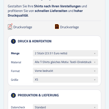
Gestalten Sie Ihre
Shirts nach Ihren Vorstellungen
und
profitieren Sie von
schnellen Lieferzeiten
und
hoher
Druckqualität
.
Druckvorlage
Druckvorlage
DRUCK & KONFEKTION
1
Menge
Menge
2 Stück (23.51 Euro netto)
Alle T-Shirts gleiches Motiv: Textil-Direktdruck
Material
Vorne bedruckt
Format
XS
Größe
PRODUKTION & LIEFERUNG
2
Datencheck
Standard