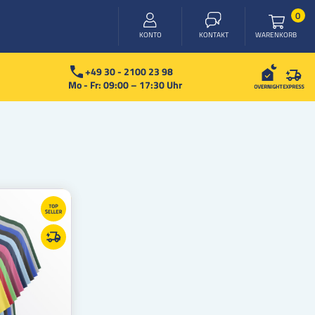
Arti
0
WARENKORB
KONTO
KONTAKT
+49 30 - 2100 23 98
Mo - Fr: 09:00 – 17:30 Uhr