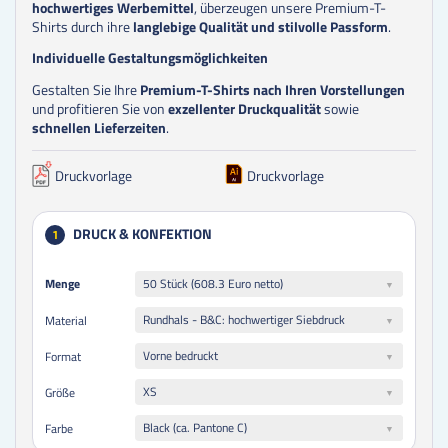
hochwertiges Werbemittel
, überzeugen unsere Premium-T-
Shirts durch ihre
langlebige Qualität und stilvolle Passform
.
Individuelle Gestaltungsmöglichkeiten
Gestalten Sie Ihre
Premium-T-Shirts nach Ihren Vorstellungen
und profitieren Sie von
exzellenter Druckqualität
sowie
schnellen Lieferzeiten
.
Druckvorlage
Druckvorlage
DRUCK & KONFEKTION
1
Menge
Menge
50 Stück (608.3 Euro netto)
Rundhals - B&C: hochwertiger Siebdruck
Material
Vorne bedruckt
Format
XS
Größe
Black (ca. Pantone C)
Farbe