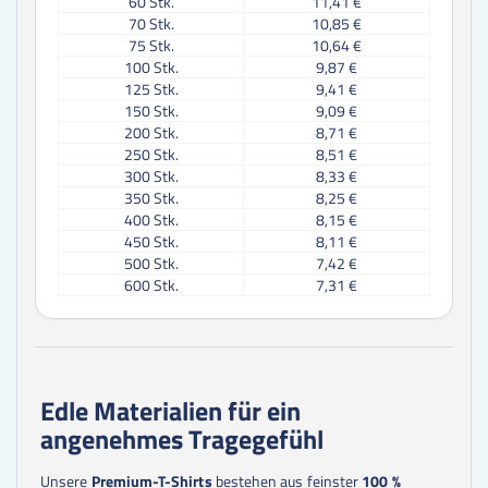
60
Stk.
11,41 €
70
Stk.
10,85 €
75
Stk.
10,64 €
100
Stk.
9,87 €
125
Stk.
9,41 €
150
Stk.
9,09 €
200
Stk.
8,71 €
250
Stk.
8,51 €
300
Stk.
8,33 €
350
Stk.
8,25 €
400
Stk.
8,15 €
450
Stk.
8,11 €
500
Stk.
7,42 €
600
Stk.
7,31 €
700
Stk.
7,27 €
800
Stk.
7,22 €
900
Stk.
7,20 €
1000
Stk.
7,18 €
2500
Stk.
7,15 €
Edle Materialien für ein
5000
Stk.
7,14 €
angenehmes Tragegefühl
10000
Stk.
7,14 €
Unsere
Premium-T-Shirts
bestehen aus feinster
100 %