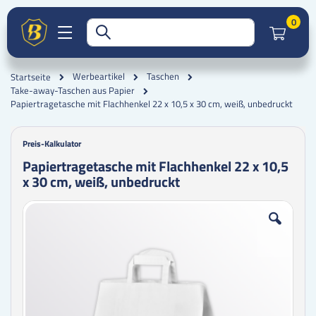
Artik
0
Werbeartikel
Taschen
Startseite
Take-away-Taschen aus Papier
Papiertragetasche mit Flachhenkel 22 x 10,5 x 30 cm, weiß, unbedruckt
Preis-Kalkulator
Papiertragetasche mit Flachhenkel 22 x 10,5
x 30 cm, weiß, unbedruckt
Zum
Zum
Ende
Anfang
der
der
Bildgalerie
Bildgalerie
springen
springen