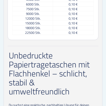
6000
Stk.
0,10 €
7500
Stk.
0,10 €
9000
Stk.
0,10 €
12000
Stk.
0,10 €
15000
Stk.
0,10 €
18000
Stk.
0,10 €
22500
Stk.
0,10 €
30000
Stk.
0,08 €
45000
Stk.
0,08 €
60000
Stk.
0,08 €
Unbedruckte
75000
Stk.
0,08 €
90000
Stk.
0,08 €
Papiertragetaschen mit
Flachhenkel – schlicht,
stabil &
umweltfreundlich
Du suchst eine praktische, nachhaltige Lösung für deinen