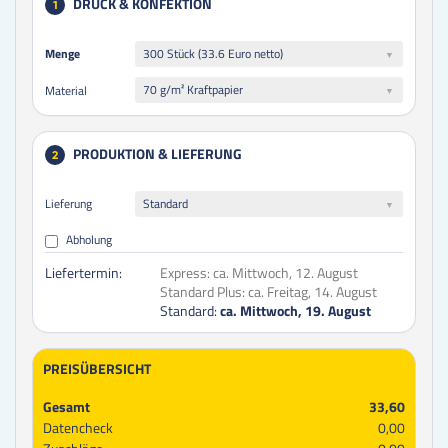
DRUCK & KONFEKTION
1
Menge
Menge
300 Stück (33.6 Euro netto)
70 g/m² Kraftpapier
Material
PRODUKTION & LIEFERUNG
2
Lieferung
Standard
Abholung
Liefertermin:
Express:
ca. Mittwoch, 12. August
Standard Plus:
ca. Freitag, 14. August
Standard:
ca. Mittwoch, 19. August
PREISÜBERSICHT
Gesamt
33,60
Datencheck
0,00