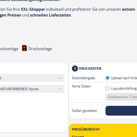
ten Sie Ihre
XXL-Shopper
individuell und profitieren Sie von unseren
extrem
gen Preisen
und
schnellen Lieferzeiten
.
uckvorlage
Druckvorlage
DRUCKDATEN
3
)
Datenübergabe
Upload nach Ord
Keine Daten
Layouterstellung
uf NATURFARBENER Tasche
Grafikservice S bu
Selbst gestalten
PREISÜBERSICHT
Gesamt