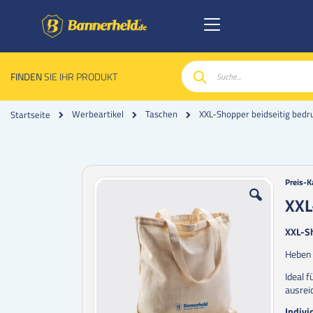
FINDEN
SIE IHR PRODUKT
Suche
Werbeartikel
Taschen
XXL-Shopper beidseitig bedr
Startseite
Zum
Zum
Preis-K
Ende
Anfan
XXL
der
der
Bildgalerie
Bildgal
XXL-Sh
springen
spring
Heben 
Ideal f
ausrei
Indivi