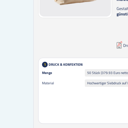
Gestal
günsti
Dr
DRUCK & KONFEKTION
1
Menge
Menge
50 Stück (379.93 Euro netto
Hochwertiger Siebdruck a
Material