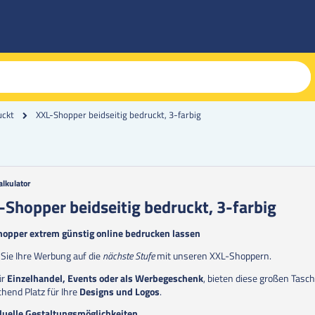
XXL-Shopper beidseitig bedruckt, 3-farbig
uckt
alkulator
g
-Shopper beidseitig bedruckt, 3-farbig
erie
opper extrem günstig online bedrucken lassen
en
Sie Ihre Werbung auf die
nächste Stufe
mit unseren XXL-Shoppern.
ür
Einzelhandel, Events oder als Werbegeschenk
, bieten diese großen Tasc
chend Platz für Ihre
Designs und Logos
.
duelle Gestaltungsmöglichkeiten