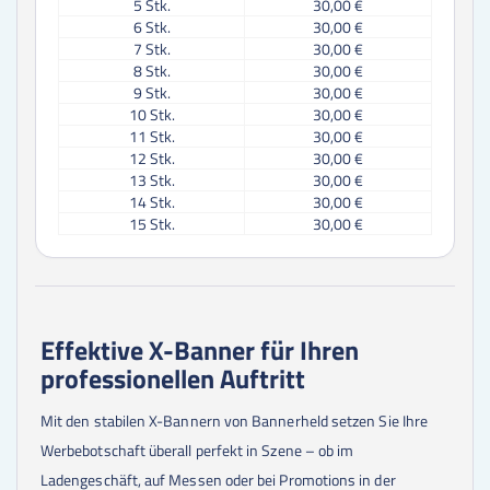
5
Stk.
30,00 €
6
Stk.
30,00 €
7
Stk.
30,00 €
8
Stk.
30,00 €
9
Stk.
30,00 €
10
Stk.
30,00 €
11
Stk.
30,00 €
12
Stk.
30,00 €
13
Stk.
30,00 €
14
Stk.
30,00 €
15
Stk.
30,00 €
16
Stk.
30,00 €
17
Stk.
30,00 €
18
Stk.
30,00 €
19
Stk.
30,00 €
20
Stk.
30,00 €
Effektive X-Banner für Ihren
21
Stk.
30,00 €
professionellen Auftritt
22
Stk.
30,00 €
23
Stk.
30,00 €
24
Stk.
30,00 €
Mit den stabilen X-Bannern von Bannerheld setzen Sie Ihre
25
Stk.
30,00 €
Werbebotschaft überall perfekt in Szene – ob im
30
Stk.
30,00 €
Ladengeschäft, auf Messen oder bei Promotions in der
35
Stk.
30,00 €