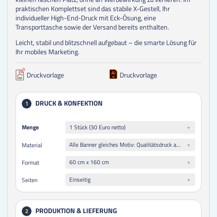
praktischen Komplettset sind das stabile X-Gestell, Ihr
individueller High-End-Druck mit Eck-Ösung, eine
Transporttasche sowie der Versand bereits enthalten.
Leicht, stabil und blitzschnell aufgebaut – die smarte Lösung für
Ihr mobiles Marketing.
Druckvorlage
Druckvorlage
DRUCK & KONFEKTION
1
Menge
Menge
1 Stück (30 Euro netto)
Alle Banner gleiches Motiv: Qualitätsdruck auf 180 g/qm PP-Banner, blickdicht, reißfest und PVC-frei (ideal geeignet für brillanten Farbdruck in höchster Qualität)
Material
60 cm x 160 cm
Format
Einseitig
Seiten
PRODUKTION & LIEFERUNG
2