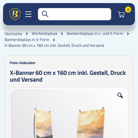
Artik
0
Werbedisplays
Bannerdisplays in L- und X-Form
Startseite
Bannerdisplays in X-Form
X-Banner 60 cm x 160 cm inkl. Gestell, Druck und Versand
Preis-Kalkulator
X-Banner 60 cm x 160 cm inkl. Gestell, Druck
und Versand
Zum
Zum
Ende
Anfang
der
der
Bildgalerie
Bildgalerie
springen
springen