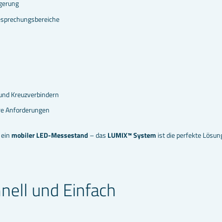
agerung
esprechungsbereiche
 und Kreuzverbindern
re Anforderungen
 ein
mobiler LED-Messestand
– das
LUMIX™ System
ist die perfekte Lösun
ell und Einfach