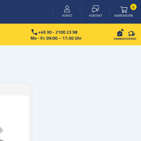
Arti
0
WARENKORB
KONTO
KONTAKT
+49 30 - 2100 23 98
Mo - Fr: 09:00 – 17:30 Uhr