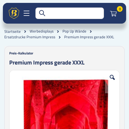
Artik
0
Werbedisplays
Pop Up Wände
Startseite
Premium Impress gerade XXXL
Ersatzdrucke Premium Impress
Preis-Kalkulator
Premium Impress gerade XXXL
Zum
Zum
Ende
Anfang
der
der
Bildgalerie
Bildgalerie
springen
springen