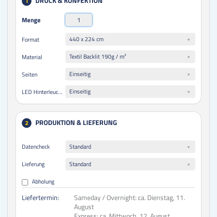
DRUCK & KONFEKTION
1
Menge
440 x 224 cm
Format
Textil Backlit 190g / m²
Material
Einseitig
Seiten
Einseitig
LED Hinterleuchtung
PRODUKTION & LIEFERUNG
2
Datencheck
Standard
Lieferung
Standard
Abholung
Liefertermin:
Sameday / Overnight:
ca. Dienstag, 11.
August
Express:
ca. Mittwoch, 12. August