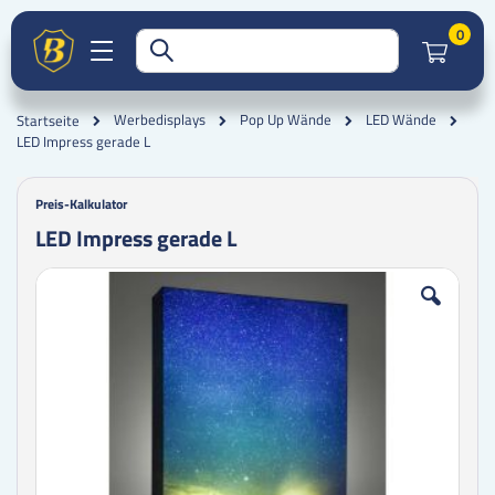
Artik
0
Werbedisplays
Pop Up Wände
LED Wände
Startseite
LED Impress gerade L
Preis-Kalkulator
LED Impress gerade L
Zum
Zum
Ende
Anfang
der
der
Bildgalerie
Bildgalerie
springen
springen