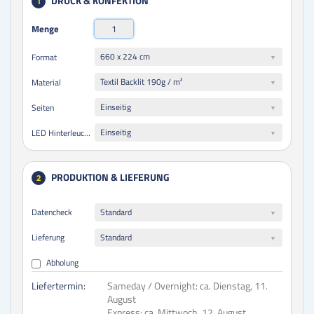
DRUCK & KONFEKTION
1
Menge
660 x 224 cm
Format
Textil Backlit 190g / m²
Material
Einseitig
Seiten
Einseitig
LED Hinterleuchtung
PRODUKTION & LIEFERUNG
2
Datencheck
Standard
Lieferung
Standard
Abholung
Liefertermin:
Sameday / Overnight:
ca. Dienstag, 11.
August
Express:
ca. Mittwoch, 12. August