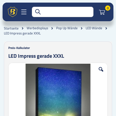
Artik
0
Werbedisplays
Pop Up Wände
LED Wände
Startseite
LED Impress gerade XXXL
Preis-Kalkulator
LED Impress gerade XXXL
Zum
Zum
Ende
Anfang
der
der
Bildgalerie
Bildgalerie
springen
springen