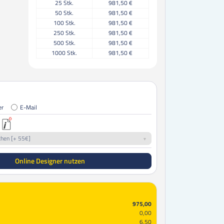
25
Stk.
981,50 €
50
Stk.
981,50 €
100
Stk.
981,50 €
250
Stk.
981,50 €
500
Stk.
981,50 €
1000
Stk.
981,50 €
er
E-Mail
chen [+ 55€]
Online Designer nutzen
975,00
0,00
6,50