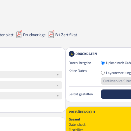
tenblatt
Druckvorlage
B1 Zertifikat
DRUCKDATEN
3
Datenübergabe
Upload nach Ord
Keine Daten
Layouterstellung
Grafikservice S bu
Selbst gestalten
PREISÜBERSICHT
Gesamt
Datencheck
Zuschläge