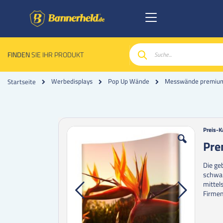
FINDEN
SIE IHR PRODUKT
Suche
Werbedisplays
Pop Up Wände
Messwände premiu
Startseite
Zum
Zum
Preis-K
Ende
Anfan
Pre
der
der
Bildgalerie
Bildgal
Die ge
springen
spring
schwar
mittel
Firmen