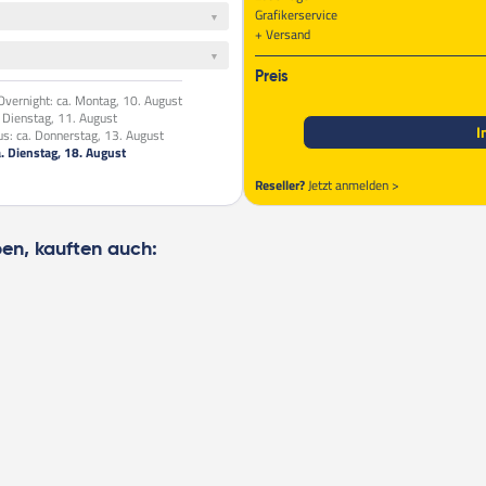
Grafikerservice
Versand
Preis
vernight:
ca. Montag, 10. August
. Dienstag, 11. August
I
us:
ca. Donnerstag, 13. August
a. Dienstag, 18. August
Reseller?
Jetzt anmelden >
ben, kauften auch: