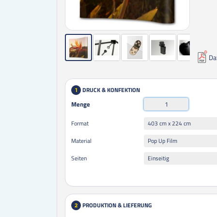
Da
DRUCK & KONFEKTION
1
Menge
403 cm x 224 cm
Format
Pop Up Film
Material
Einseitig
Seiten
PRODUKTION & LIEFERUNG
2