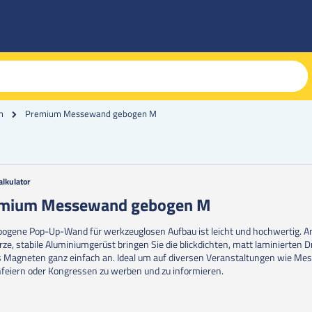
Premium Messewand gebogen M
m
alkulator
g
mium Messewand gebogen M
erie
bogene Pop-Up-Wand für werkzeuglosen Aufbau ist leicht und hochwertig. A
en
ze, stabile Aluminiumgerüst bringen Sie die blickdichten, matt laminierten 
s Magneten ganz einfach an. Ideal um auf diversen Veranstaltungen wie Me
feiern oder Kongressen zu werben und zu informieren.