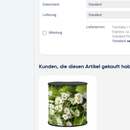
Datencheck
Standard
Lieferung
Standard
Liefertermin:
Sameday / O
Express:
ca
Abholung
Standard Pl
Standard:
c
Kunden, die diesen Artikel gekauft ha