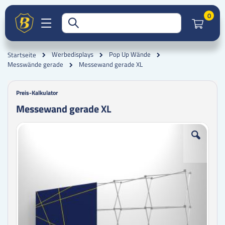
Artik
0
Werbedisplays
Pop Up Wände
Startseite
Messewand gerade XL
Messwände gerade
Preis-Kalkulator
Messewand gerade XL
Zum
Zum
Ende
Anfang
der
der
Bildgalerie
Bildgalerie
springen
springen