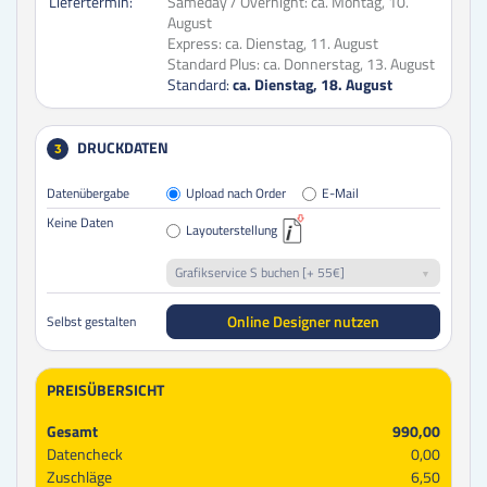
Liefertermin:
Sameday / Overnight:
ca. Montag, 10.
August
Express:
ca. Dienstag, 11. August
Standard Plus:
ca. Donnerstag, 13. August
Standard:
ca. Dienstag, 18. August
DRUCKDATEN
3
Datenübergabe
Upload nach Order
E-Mail
Keine Daten
Layouterstellung
Grafikservice S buchen [+ 55€]
Online Designer nutzen
Selbst gestalten
PREISÜBERSICHT
Gesamt
990,00
Datencheck
0,00
Zuschläge
6,50