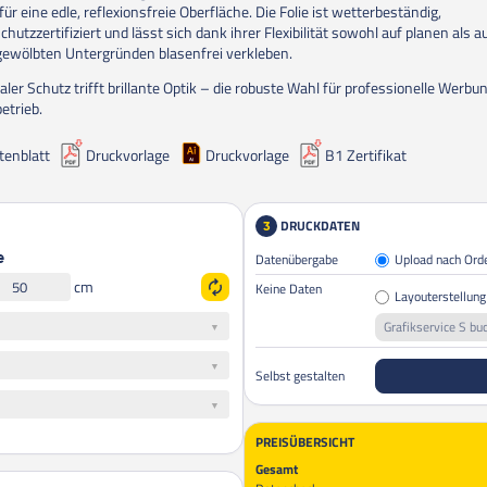
für eine edle, reflexionsfreie Oberfläche. Die Folie ist wetterbeständig,
hutzzertifiziert und lässt sich dank ihrer Flexibilität sowohl auf planen als a
 gewölbten Untergründen blasenfrei verkleben.
ler Schutz trifft brillante Optik – die robuste Wahl für professionelle Werbu
etrieb.
tenblatt
Druckvorlage
Druckvorlage
B1 Zertifikat
DRUCKDATEN
3
Datenübergabe
Upload nach Ord
e
cm
Keine Daten
Layouterstellung
Grafikservice S bu
Selbst gestalten
PREISÜBERSICHT
Gesamt