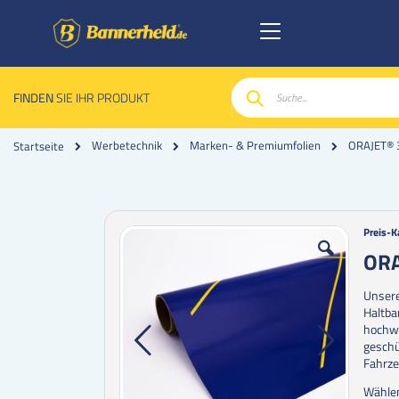
FINDEN
SIE IHR PRODUKT
Suche
ORAJET® 3
Werbetechnik
Marken- & Premiumfolien
Startseite
Zum
Zum
Preis-K
Ende
Anfan
ORA
der
der
Bildgalerie
Bildgal
Unsere
springen
spring
Haltba
hochwe
geschü
Fahrze
Wählen