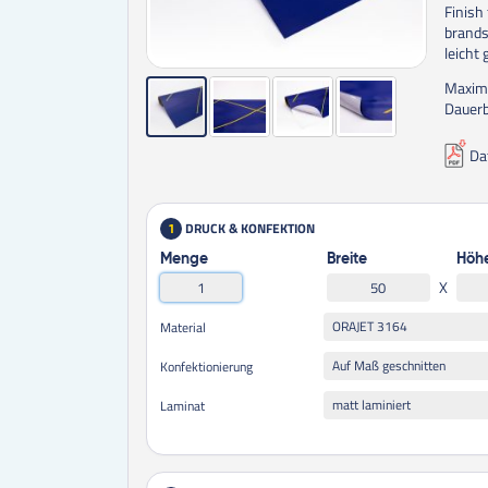
Finish 
brandsc
leicht
Maxima
Dauerb
Da
DRUCK & KONFEKTION
1
Menge
Breite
Höh
X
ORAJET 3164
Material
Auf Maß geschnitten
Konfektionierung
matt laminiert
Laminat