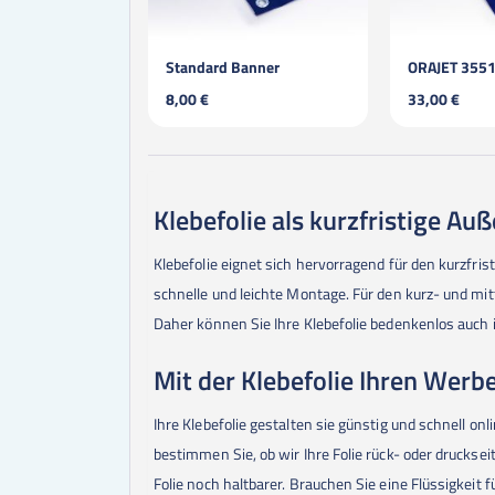
anner
ORAJET 3551 blasenfrei / permanent / laminiert
ORAJET® 31
33,00 €
17,00 €
Klebefolie als kurzfristige A
Klebefolie eignet sich hervorragend für den kurzfr
schnelle und leichte Montage. Für den kurz- und mittel
Daher können Sie Ihre Klebefolie bedenkenlos auch 
Mit der Klebefolie Ihren Werbe
Ihre Klebefolie gestalten sie günstig und schnell on
bestimmen Sie, ob wir Ihre Folie rück- oder druckse
Folie noch haltbarer. Brauchen Sie eine Flüssigkeit