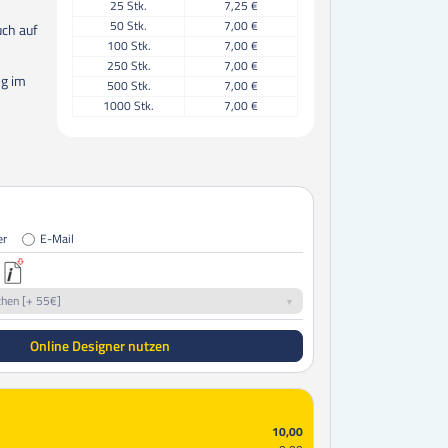
25
Stk.
7,25 €
50
Stk.
7,00 €
uch auf
100
Stk.
7,00 €
250
Stk.
7,00 €
ng im
500
Stk.
7,00 €
1000
Stk.
7,00 €
er
E-Mail
chen [+ 55€]
Online Designer nutzen
10,00