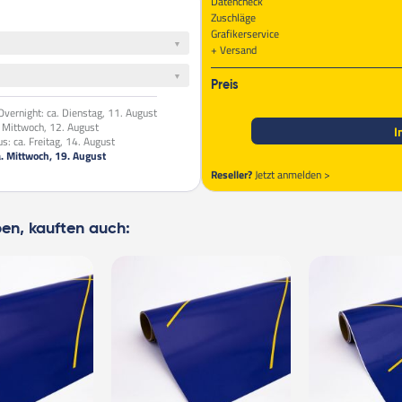
Datencheck
Zuschläge
Grafikerservice
Versand
Preis
vernight:
ca. Dienstag, 11. August
. Mittwoch, 12. August
I
us:
ca. Freitag, 14. August
a. Mittwoch, 19. August
Reseller?
Jetzt anmelden >
ben, kauften auch: