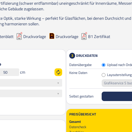
tifizierung (schwer entflammbar) uneingeschränkt für Innenräume, Messe
liche Gebäude zugelassen.
e Optik, starke Wirkung – perfekt für Glasflächen, bei denen Durchsicht und
g harmonieren sollen.
tenblatt
Druckvorlage
Druckvorlage
B1 Zertifikat
DRUCKDATEN
3
Datenübergabe
Upload nach Ord
e
cm
Keine Daten
Layouterstellung
Grafikservice S bu
Selbst gestalten
PREISÜBERSICHT
Gesamt
Datencheck