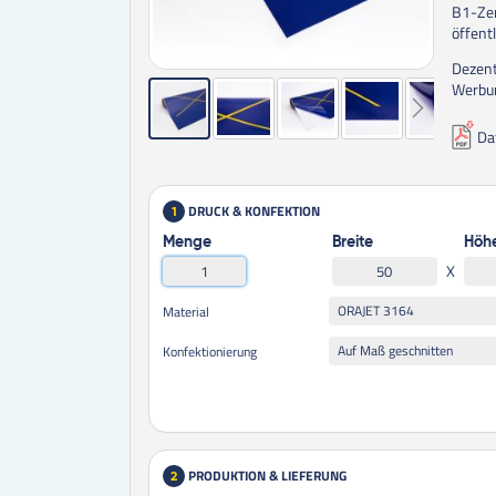
B1-Zer
öffent
Dezent
Werbun
Da
DRUCK & KONFEKTION
1
Menge
Breite
Höh
X
ORAJET 3164
Material
Auf Maß geschnitten
Konfektionierung
PRODUKTION & LIEFERUNG
2