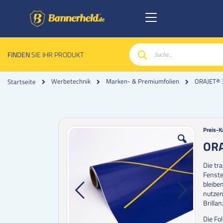
FINDEN
SIE IHR PRODUKT
Suche
ORAJET® 
Werbetechnik
Marken- & Premiumfolien
Startseite
Zum
Zum
Preis-K
Ende
Anfan
ORA
der
der
Bildgalerie
Bildgal
Die tr
springen
spring
Fenste
bleibe
nutzen
Brilla
Die Fol