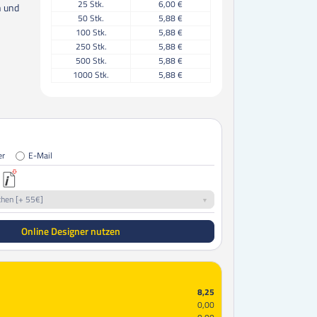
25
Stk.
6,00 €
n und
50
Stk.
5,88 €
100
Stk.
5,88 €
250
Stk.
5,88 €
500
Stk.
5,88 €
1000
Stk.
5,88 €
er
E-Mail
chen [+ 55€]
Online Designer nutzen
8,25
0,00