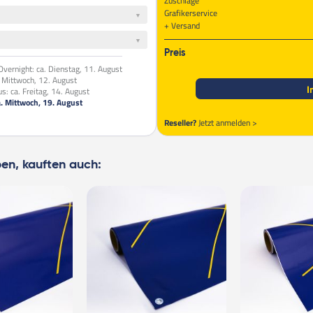
Zuschläge
Grafikerservice
Versand
Preis
vernight:
ca. Dienstag, 11. August
. Mittwoch, 12. August
I
us:
ca. Freitag, 14. August
a. Mittwoch, 19. August
Reseller?
Jetzt anmelden >
ben, kauften auch: