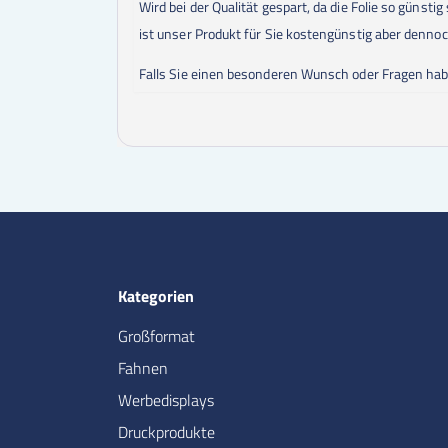
Wird bei der Qualität gespart, da die Folie so günst
ist unser Produkt für Sie kostengünstig aber dennoc
Falls Sie einen besonderen Wunsch oder Fragen habe
Kategorien
Großformat
Fahnen
Werbedisplays
Druckprodukte