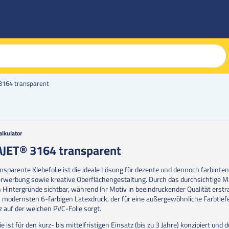
3164 transparent
alkulator
g
JET® 3164 transparent
erie
ansparente Klebefolie ist die ideale Lösung für dezente und dennoch farbinte
en
rwerbung sowie kreative Oberflächengestaltung. Durch das durchsichtige Ma
n Hintergründe sichtbar, während Ihr Motiv in beeindruckender Qualität erstra
 modernsten 6-farbigen Latexdruck, der für eine außergewöhnliche Farbtief
nz auf der weichen PVC-Folie sorgt.
ie ist für den kurz- bis mittelfristigen Einsatz (bis zu 3 Jahre) konzipiert und 