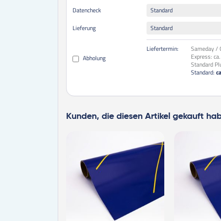
Datencheck
Standard
Lieferung
Standard
Liefertermin:
Sameday / O
Express:
ca
Abholung
Standard Pl
Standard:
c
Kunden, die diesen Artikel gekauft ha