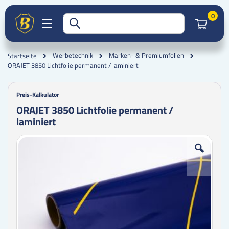
Artik
0
Werbetechnik
Marken- & Premiumfolien
Startseite
ORAJET 3850 Lichtfolie permanent / laminiert
Preis-Kalkulator
ORAJET 3850 Lichtfolie permanent /
laminiert
Zum
Zum
Ende
Anfang
der
der
Bildgalerie
Bildgalerie
springen
springen