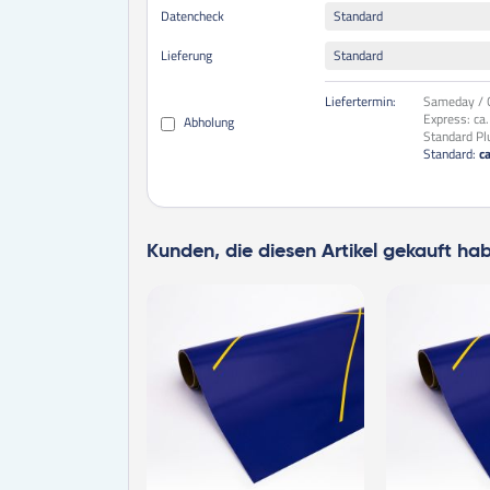
Datencheck
Standard
Lieferung
Standard
Liefertermin:
Sameday / O
Express:
ca
Abholung
Standard Pl
Standard:
c
Kunden, die diesen Artikel gekauft ha