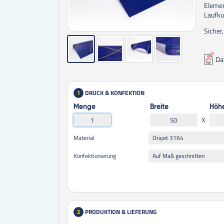
Elemen
Laufku
Sicher
Da
DRUCK & KONFEKTION
1
Menge
Breite
Höh
X
Orajet 3164
Material
Auf Maß geschnitten
Konfektionierung
PRODUKTION & LIEFERUNG
2