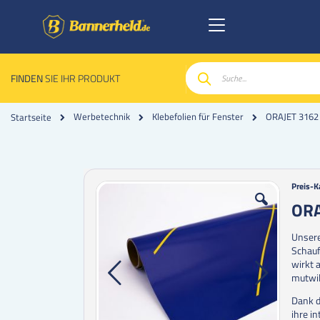
FINDEN
SIE IHR PRODUKT
Suche
ORAJET 3162 
Werbetechnik
Klebefolien für Fenster
Startseite
Zum
Zum
Preis-K
Ende
Anfan
ORA
der
der
Bildgalerie
Bildgal
Unsere
springen
spring
Schauf
wirkt 
mutwil
Dank d
ihre i