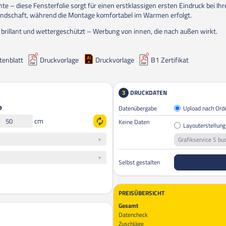
te – diese Fensterfolie sorgt für einen erstklassigen ersten Eindruck bei Ihr
ndschaft, während die Montage komfortabel im Warmen erfolgt.
, brillant und wettergeschützt – Werbung von innen, die nach außen wirkt.
tenblatt
Druckvorlage
Druckvorlage
B1 Zertifikat
DRUCKDATEN
3
Datenübergabe
Upload nach Ord
e
cm
Keine Daten
Layouterstellung
Grafikservice S bu
Selbst gestalten
PREISÜBERSICHT
Gesamt
Datencheck
Zuschläge