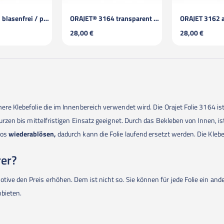
ORAJET® 3164 transparent / laminiert
ORAJET 3162 ablösbar / blasenfrei / laminiert
Backl
0 €
28,00 €
28,50
ere Klebefolie die im Innenbereich verwendet wird. Die Orajet Folie 3164 i
 kurzen bis mittelfristigen Einsatz geeignet. Durch das Bekleben von Innen, i
los
wiederablösen,
dadurch kann die Folie laufend ersetzt werden. Die Klebefo
rer?
otive den Preis erhöhen. Dem ist nicht so. Sie können für jede Folie ein a
anbieten.