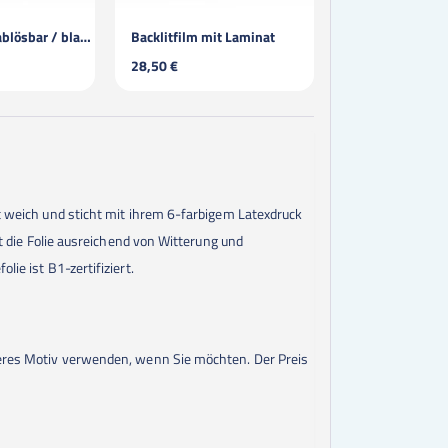
itfilm mit Laminat
ORAJET® 3164
Standa
 €
17,00 €
8,00 €
st weich und sticht mit ihrem 6-farbigem Latexdruck
st die Folie ausreichend von Witterung und
lie ist B1-zertifiziert.
nderes Motiv verwenden, wenn Sie möchten. Der Preis