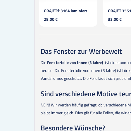
AJET® 3164 laminiert
ORAJET 3551 blasenfrei / permanent / laminiert
,00 €
33,00 €
28,0
Das Fenster zur Werbewelt
Die
Fensterfolie von innen (3 Jahre)
ist eine monom
heraus. Die Fensterfolie von innen (3 Jahre) ist für
Vandalismus geschützt. Die Folie lässt sich problem
Sind verschiedene Motive teu
NEIN! Wir werden häufig gefragt, ob verschiedene M
bleibt immer gleich. Dies gilt für alle Folien, die wir 
Besondere Wünsche?