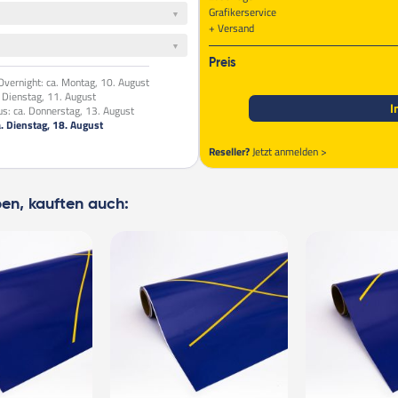
Grafikerservice
Versand
Preis
vernight:
ca. Montag, 10. August
. Dienstag, 11. August
I
us:
ca. Donnerstag, 13. August
a. Dienstag, 18. August
Reseller?
Jetzt anmelden >
ben, kauften auch: