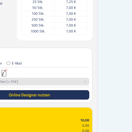
25
Stk.
7,25 €
er
50
Stk.
7,00 €
100
Stk.
7,00 €
250
Stk.
7,00 €
500
Stk.
7,00 €
1000
Stk.
7,00 €
er
E-Mail
chen [+ 55€]
Online Designer nutzen
10,00
0,00
0,00