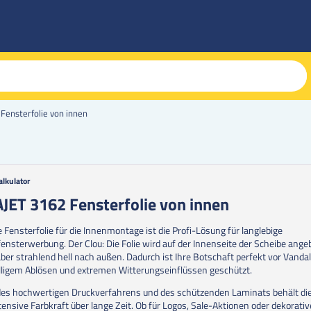
Fensterfolie von innen
alkulator
g
JET 3162 Fensterfolie von innen
erie
 Fensterfolie für die Innenmontage ist die Profi-Lösung für langlebige
en
ensterwerbung. Der Clou: Die Folie wird auf der Innenseite der Scheibe ange
aber strahlend hell nach außen. Dadurch ist Ihre Botschaft perfekt vor Vanda
ligem Ablösen und extremen Witterungseinflüssen geschützt.
es hochwertigen Druckverfahrens und des schützenden Laminats behält die
ntensive Farbkraft über lange Zeit. Ob für Logos, Sale-Aktionen oder dekorativ