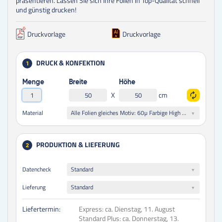
präsentieren. Lassen Sie sich Ihre Folien in Top-Qualität schnell
und günstig drucken!
Druckvorlage
Druckvorlage
DRUCK & KONFEKTION
1
Menge
Breite
Höhe
X
cm
Alle Folien gleiches Motiv: 60µ Farbige High Performance Cast Oracal 751C Plottfolie
Material
PRODUKTION & LIEFERUNG
2
Datencheck
Standard
Lieferung
Standard
Liefertermin:
Express:
ca. Dienstag, 11. August
Standard Plus:
ca. Donnerstag, 13.