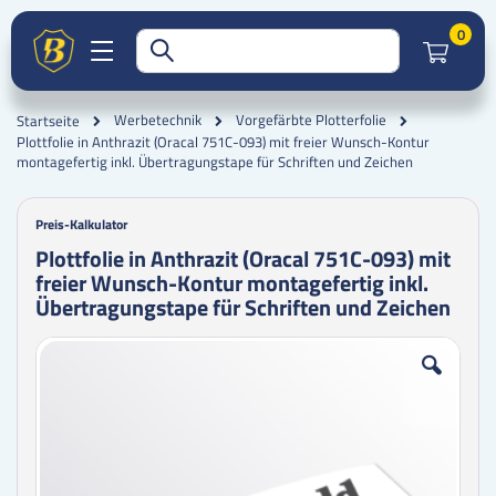
Artik
0
Werbetechnik
Vorgefärbte Plotterfolie
Startseite
Plottfolie in Anthrazit (Oracal 751C-093) mit freier Wunsch-Kontur
montagefertig inkl. Übertragungstape für Schriften und Zeichen
Preis-Kalkulator
Plottfolie in Anthrazit (Oracal 751C-093) mit
freier Wunsch-Kontur montagefertig inkl.
Übertragungstape für Schriften und Zeichen
Zum
Zum
Ende
Anfang
der
der
Bildgalerie
Bildgalerie
springen
springen