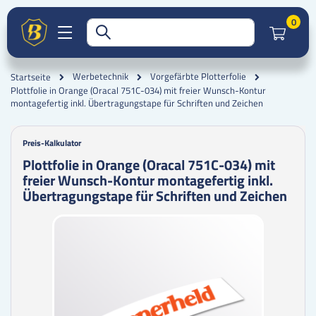
Artik
0
Werbetechnik
Vorgefärbte Plotterfolie
Startseite
Plottfolie in Orange (Oracal 751C-034) mit freier Wunsch-Kontur
montagefertig inkl. Übertragungstape für Schriften und Zeichen
Preis-Kalkulator
Plottfolie in Orange (Oracal 751C-034) mit
freier Wunsch-Kontur montagefertig inkl.
Übertragungstape für Schriften und Zeichen
Zum
Zum
Ende
Anfang
der
der
Bildgalerie
Bildgalerie
springen
springen