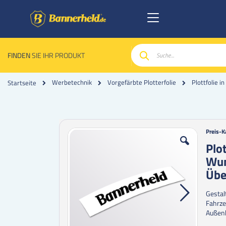
FINDEN
SIE IHR PRODUKT
Suche
Plottfolie 
Werbetechnik
Vorgefärbte Plotterfolie
Startseite
Zum
Zum
Preis-K
Ende
Anfan
Plo
der
der
Wun
Bildgalerie
Bildgal
springen
spring
Übe
Gestal
Fahrze
Außenb