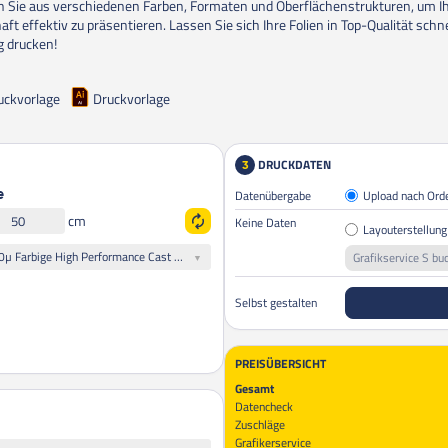
 Sie aus verschiedenen Farben, Formaten und Oberflächenstrukturen, um I
aft effektiv zu präsentieren. Lassen Sie sich Ihre Folien in Top-Qualität schn
g drucken!
uckvorlage
Druckvorlage
DRUCKDATEN
3
Datenübergabe
Upload nach Ord
e
cm
Keine Daten
Layouterstellung
Alle Folien gleiches Motiv: 60µ Farbige High Performance Cast Oracal 751C Plottfolie
Grafikservice S bu
Selbst gestalten
PREISÜBERSICHT
Gesamt
Datencheck
Zuschläge
Grafikerservice