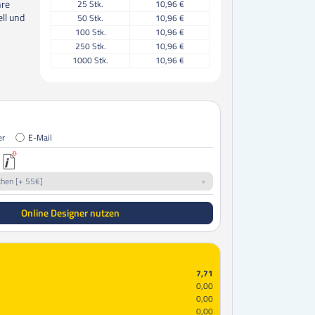
hre
25
Stk.
10,96 €
ell und
50
Stk.
10,96 €
100
Stk.
10,96 €
250
Stk.
10,96 €
1000
Stk.
10,96 €
er
E-Mail
chen [+ 55€]
Online Designer nutzen
7,71
0,00
0,00
0,00