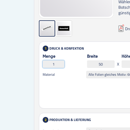
Wählen
Botsch
günsti
Dr
DRUCK & KONFEKTION
1
Menge
Breite
Höh
X
Material
PRODUKTION & LIEFERUNG
2