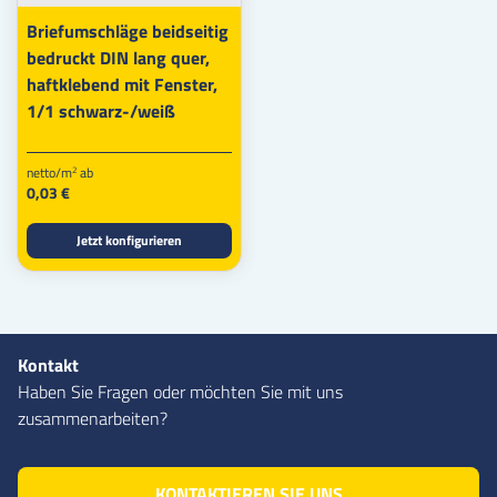
Briefumschläge beidseitig
bedruckt DIN lang quer,
haftklebend mit Fenster,
1/1 schwarz-/weiß
netto/m
ab
2
0,03 €
Jetzt konfigurieren
Kontakt
Haben Sie Fragen oder möchten Sie mit uns
zusammenarbeiten?
KONTAKTIEREN SIE UNS