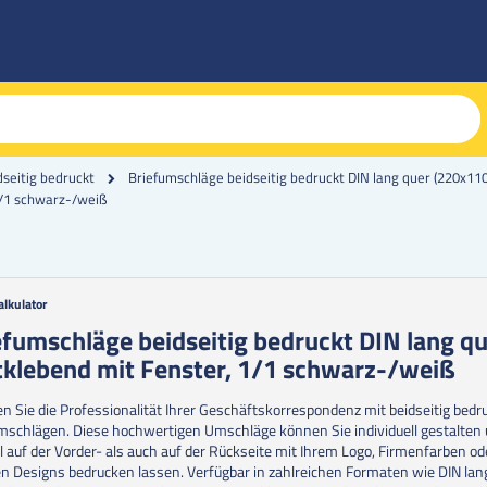
seitig bedruckt
Briefumschläge beidseitig bedruckt DIN lang quer (220x1
1/1 schwarz-/weiß
alkulator
g
efumschläge beidseitig bedruckt DIN lang qu
tklebend mit Fenster, 1/1 schwarz-/weiß
erie
en
n Sie die Professionalität Ihrer Geschäftskorrespondenz mit beidseitig bedr
mschlägen. Diese hochwertigen Umschläge können Sie individuell gestalten
 auf der Vorder- als auch auf der Rückseite mit Ihrem Logo, Firmenfarben od
n Designs bedrucken lassen. Verfügbar in zahlreichen Formaten wie DIN lang