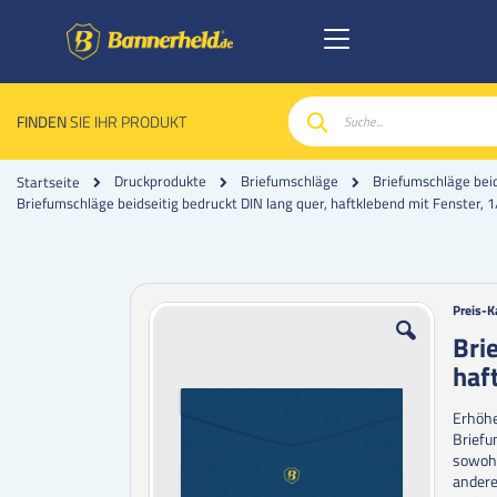
FINDEN
SIE IHR PRODUKT
Suche
Druckprodukte
Briefumschläge
Briefumschläge beid
Startseite
Briefumschläge beidseitig bedruckt DIN lang quer, haftklebend mit Fenster, 
Zum
Zum
Preis-K
Ende
Anfan
Bri
der
der
haf
Bildgalerie
Bildgal
springen
spring
Erhöhe
Briefu
sowohl
andere