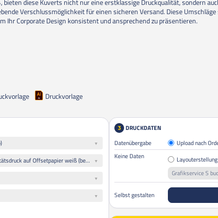
, bieten diese Kuverts nicht nur eine erstklassige Druckqualität, sondern auc
ebende Verschlussmöglichkeit für einen sicheren Versand. Diese Umschläge 
 um Ihr Corporate Design konsistent und ansprechend zu präsentieren.
uckvorlage
Druckvorlage
DRUCKDATEN
3
)
Datenübergabe
Upload nach Ord
Keine Daten
Layouterstellung
80 g/qm hochwertiger Qualitätsdruck auf Offsetpapier weiß (beschreibbar, Inkjet- und Laserdruck geeignet)
Grafikservice S bu
Selbst gestalten