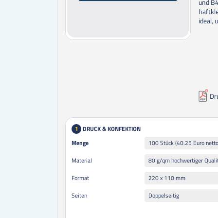
und B4
haftkl
ideal,
Dr
DRUCK & KONFEKTION
1
Menge
Menge
100 Stück (40.25 Euro netto
Material
220 x 110 mm
Format
Doppelseitig
Seiten