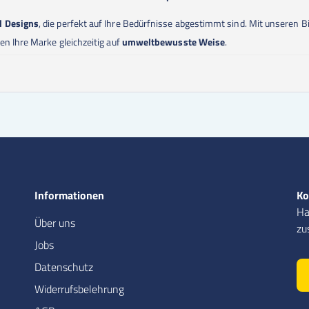
d Designs
, die perfekt auf Ihre Bedürfnisse abgestimmt sind. Mit unseren B
en Ihre Marke gleichzeitig auf
umweltbewusste Weise
.
Informationen
Ko
Ha
Über uns
zu
Jobs
Datenschutz
Widerrufsbelehrung