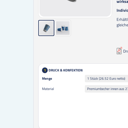
wirks
Indivi
Erhält
gleich
Dr
DRUCK & KONFEKTION
1
Menge
Menge
1 Stück (26.52 Euro netto)
Material