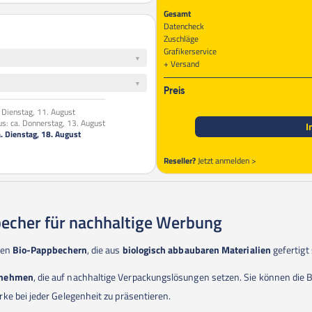
Gesamt
Datencheck
Zuschläge
Grafikerservice
Versand
Preis
. Dienstag, 11. August
us:
ca. Donnerstag, 13. August
I
a. Dienstag, 18. August
Reseller?
Jetzt anmelden >
echer für nachhaltige Werbung
ren
Bio-Pappbechern
, die aus
biologisch abbaubaren Materialien
gefertigt 
rnehmen
, die auf nachhaltige Verpackungslösungen setzen. Sie können die
ke bei jeder Gelegenheit zu präsentieren.