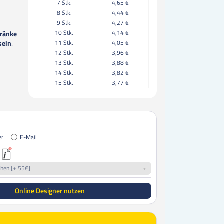
7
Stk.
4,65 €
8
Stk.
4,44 €
9
Stk.
4,27 €
10
Stk.
4,14 €
tränke
sein
.
11
Stk.
4,05 €
12
Stk.
3,96 €
13
Stk.
3,88 €
14
Stk.
3,82 €
15
Stk.
3,77 €
16
Stk.
3,72 €
17
Stk.
3,68 €
18
Stk.
3,64 €
19
Stk.
3,61 €
20
Stk.
3,58 €
er
E-Mail
21
Stk.
3,56 €
22
Stk.
3,53 €
23
Stk.
3,50 €
chen [+ 55€]
24
Stk.
3,49 €
25
Stk.
3,47 €
Online Designer nutzen
30
Stk.
3,22 €
35
Stk.
3,04 €
40
Stk.
2,90 €
45
Stk.
2,79 €