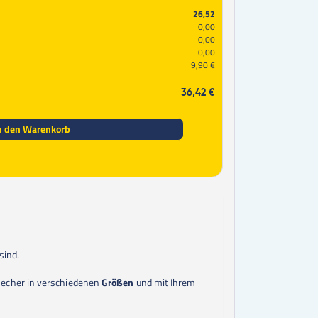
50
Stk.
2,70 €
26,52
60
Stk.
2,44 €
0,00
0,00
70
Stk.
2,24 €
0,00
80
Stk.
2,10 €
9,90 €
90
Stk.
1,99 €
100
Stk.
1,89 €
36,42 €
125
Stk.
1,55 €
150
Stk.
1,33 €
175
Stk.
1,16 €
n den Warenkorb
200
Stk.
1,04 €
225
Stk.
0,94 €
250
Stk.
0,87 €
300
Stk.
0,81 €
350
Stk.
0,77 €
400
Stk.
0,77 €
450
Stk.
0,77 €
500
Stk.
0,77 €
sind.
550
Stk.
0,77 €
600
Stk.
0,71 €
 Becher in verschiedenen
Größen
und mit Ihrem
650
Stk.
0,67 €
700
Stk.
0,63 €
750
Stk.
0,60 €