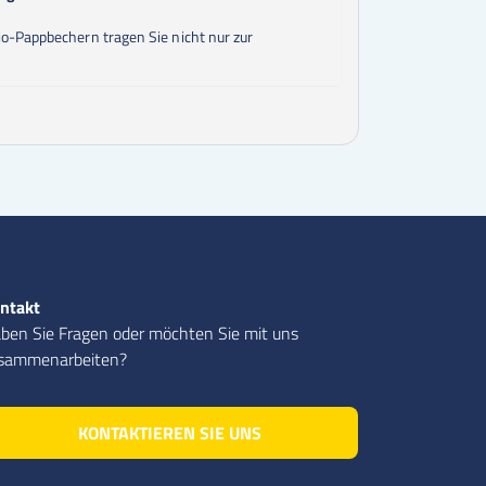
4000
Stk.
0,31 €
4250
Stk.
0,31 €
io-Pappbechern tragen Sie nicht nur zur
4500
Stk.
0,31 €
4750
Stk.
0,31 €
5000
Stk.
0,29 €
ntakt
ben Sie Fragen oder möchten Sie mit uns
sammenarbeiten?
KONTAKTIEREN SIE UNS