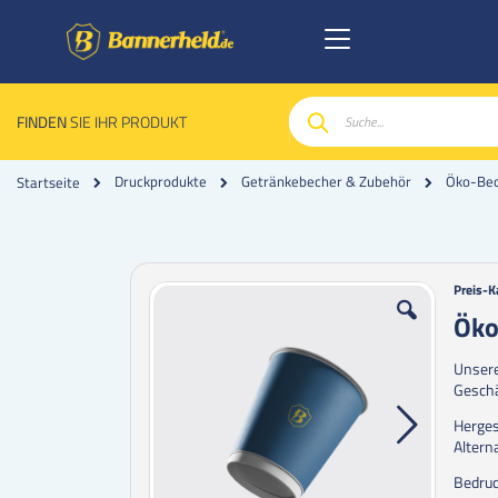
FINDEN
SIE IHR PRODUKT
Suche
Druckprodukte
Getränkebecher & Zubehör
Öko-Bech
Startseite
Zum
Zum
Preis-K
Ende
Anfan
Öko
der
der
Bildgalerie
Bildgal
Unser
springen
spring
Geschä
Herges
Altern
Bedruc