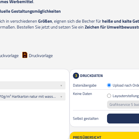
ames Werbemittel
.
duelle Gestaltungsmöglichkeiten
lich in verschiedenen
Größen
, eignen sich die Becher für
heiße und kalte Ge
ermaßen. Bestellen Sie jetzt und setzen Sie ein
Zeichen für Umweltbewusst
uckvorlage
Druckvorlage
DRUCKDATEN
3
Datenübergabe
Upload nach Ord
Keine Daten
Layouterstellung
Premiumbecher innen aus 270g/m² Hartkarton natur mit wasserbasierter Beschichtung || außen 235g/m² Chromokarton gestrichen
Grafikservice S bu
Selbst gestalten
PREISÜBERSICHT