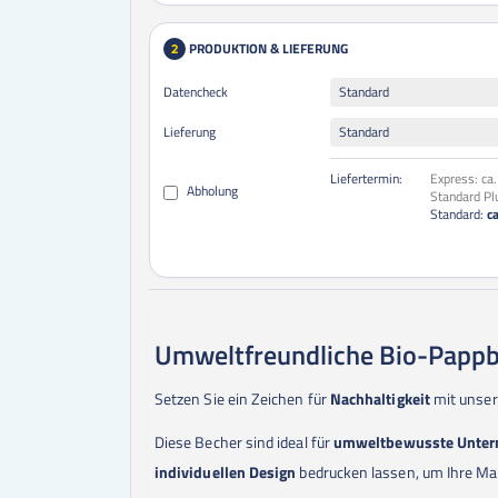
PRODUKTION & LIEFERUNG
2
Datencheck
Standard
Lieferung
Standard
Liefertermin:
Express:
ca
Abholung
Standard Pl
Standard:
c
Umweltfreundliche Bio-Pappb
Setzen Sie ein Zeichen für
Nachhaltigkeit
mit unse
Diese Becher sind ideal für
umweltbewusste Unte
individuellen Design
bedrucken lassen, um Ihre Mar