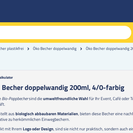
Öko Becher doppelwandig 20
er plastikfrei
Öko Becher doppelwandig
alkulator
g
 Becher doppelwandig 200ml, 4/0-farbig
erie
e
Bio-Pappbecher
sind die
umweltfreundliche Wahl
für Ihr Event, Café oder 
en
ft.
tellt aus
biologisch abbaubaren Materialien
, bieten diese Becher eine nach
ative zu herkömmlichen Einwegbechern.
kt mit Ihrem
Logo oder Design
, sind sie nicht nur praktisch, sondern auch ei