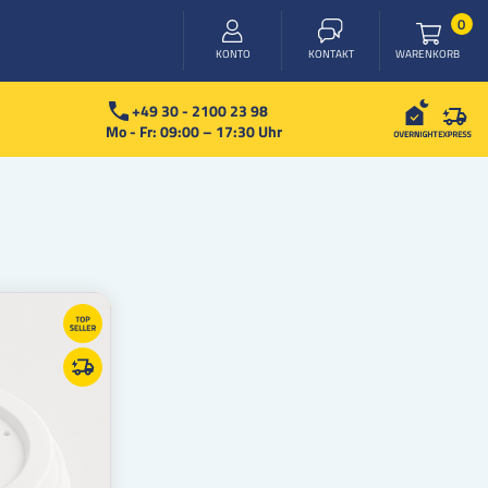
Arti
0
WARENKORB
KONTO
KONTAKT
+49 30 - 2100 23 98
Mo - Fr: 09:00 – 17:30 Uhr