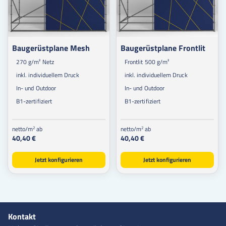
Baugerüstplane Mesh
Baugerüstplane Frontlit
270 g/m² Netz
Frontlit 500 g/m²
inkl. individuellem Druck
inkl. individuellem Druck
In- und Outdoor
In- und Outdoor
B1-zertifiziert
B1-zertifiziert
netto/m
ab
netto/m
ab
2
2
40,40 €
40,40 €
Jetzt konfigurieren
Jetzt konfigurieren
Kontakt