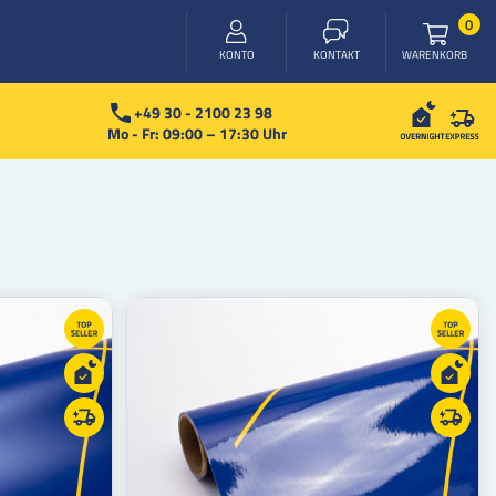
Arti
0
WARENKORB
KONTO
KONTAKT
+49 30 - 2100 23 98
Mo - Fr: 09:00 – 17:30 Uhr