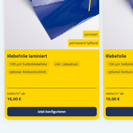
laminiert
permanent haftend
Klebefolie laminiert
Klebefolie
100 µm Selbstklebefolie
inkl. Latexdruck
100 µm Selbstkl
optional Konturenschnitt
optional Konture
netto/m
ab
netto/m
ab
2
2
16,00 €
10,00 €
Jetzt konfigurieren