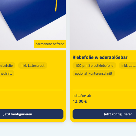
permanent haftend
Klebefolie wiederablösbar
ebefolie
inkl. Latexdruck
100 µm Selbstklebefolie
inkl. Lat
nschnitt
optional Konturenschnitt
netto/m
ab
2
12,00 €
Jetzt konfigurieren
Jetzt konfigurieren