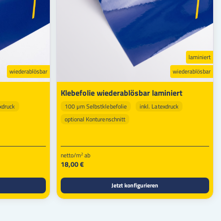
laminiert
wiederablösbar
wiederablösbar
Klebefolie wiederablösbar laminiert
exdruck
100 µm Selbstklebefolie
inkl. Latexdruck
optional Konturenschnitt
netto/m
ab
2
18,00 €
Jetzt konfigurieren