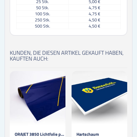
25
Stk.
5,00 €
50
Stk.
4,75 €
100
Stk.
4,75 €
250
Stk.
4,50 €
500
Stk.
4,50 €
KUNDEN, DIE DIESEN ARTIKEL GEKAUFT HABEN,
KAUFTEN AUCH:
ORAJET 3850 Lichtfolie permanent / laminiert
Hartschaum