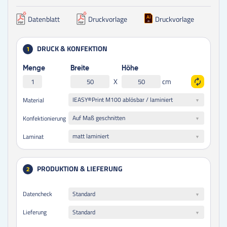
Datenblatt
Druckvorlage
Druckvorlage
DRUCK & KONFEKTION
1
Menge
Breite
Höhe
X
cm
IEASY®Print M100 ablösbar / laminiert
Material
Auf Maß geschnitten
Konfektionierung
matt laminiert
Laminat
PRODUKTION & LIEFERUNG
2
Datencheck
Standard
Lieferung
Standard