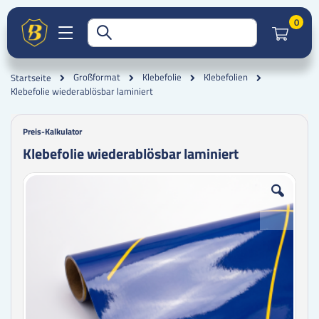
Artik
0
Großformat
Klebefolie
Klebefolien
Startseite
Klebefolie wiederablösbar laminiert
Preis-Kalkulator
Klebefolie wiederablösbar laminiert
Zum
Zum
Ende
Anfang
der
der
Bildgalerie
Bildgalerie
springen
springen