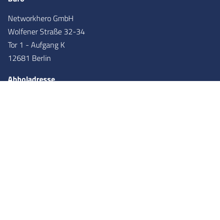
Networkhero GmbH
Wolfener Straße 32-34
Tor 1 - Aufgang K
12681 Berlin
Abholadresse
Networkhero GmbH
Wolfener Straße 36
Tor 2 - Aufgang X
12681
Berlin
Partner