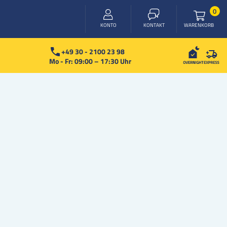
Arti
0
WARENKORB
KONTO
KONTAKT
+49 30 - 2100 23 98
Mo - Fr: 09:00 – 17:30 Uhr