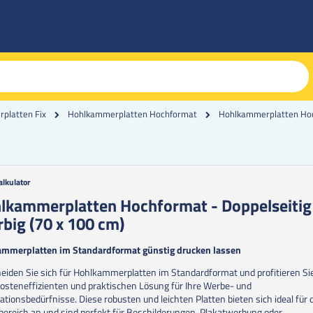
Hohlkammerplatten Hochf
platten Fix
Hohlkammerplatten Hochformat
alkulator
g
lkammerplatten Hochformat - Doppelseitig
rbig (70 x 100 cm)
erie
en
ammerplatten im Standardformat günstig drucken lassen
eiden Sie sich für Hohlkammerplatten im Standardformat und profitieren Si
kosteneffizienten und praktischen Lösung für Ihre Werbe- und
ationsbedürfnisse. Diese robusten und leichten Platten bieten sich ideal für 
ereich an und sind perfekt für Beschilderungen, Plakatwerbung oder