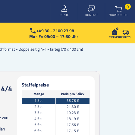
Arti
0
WARENKORB
KONTO
KONTAKT
+49 30 - 2100 23 98
Mo - Fr: 09:00 – 17:30 Uhr
ormat - Doppelseitig 4/4 - farbig (70 x 100 cm)
Staffelpreise
 4/4
Menge
Preis pro Stück
1
Stk.
36,76 €
2
Stk.
21,30 €
3
Stk.
19,23 €
e von
4
Stk.
18,19 €
5
Stk.
17,56 €
den
6
Stk.
17,15 €