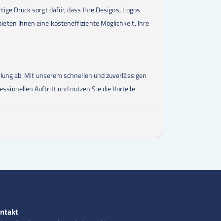
800
Stk.
13,87 €
ige Druck sorgt dafür, dass Ihre Designs, Logos
850
Stk.
13,87 €
ten Ihnen eine kosteneffiziente Möglichkeit, Ihre
900
Stk.
13,87 €
950
Stk.
13,87 €
1000
Stk.
13,87 €
llung ab. Mit unserem schnellen und zuverlässigen
essionellen Auftritt und nutzen Sie die Vorteile
ntakt