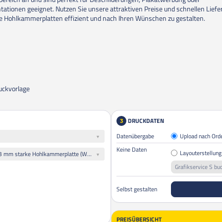
tationen geeignet. Nutzen Sie unsere attraktiven Preise und schnellen Liefer
e Hohlkammerplatten effizient und nach Ihren Wünschen zu gestalten.
uckvorlage
DRUCKDATEN
3
Datenübergabe
Upload nach Ord
Keine Daten
Layouterstellung
Alle Platten gleiches Motiv: 3 mm starke Hohlkammerplatte (Wellenstruktur) weiß
Grafikservice S bu
Selbst gestalten
PREISÜBERSICHT