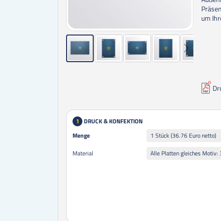
Präsen
um Ihr
Dr
DRUCK & KONFEKTION
1
Menge
Menge
1 Stück (36.76 Euro netto)
Material