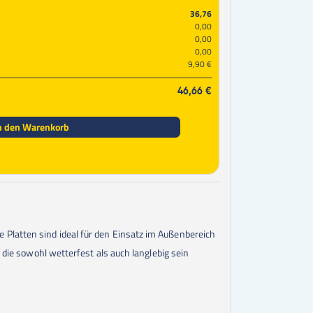
50
Stk.
14,11 €
36,76
60
Stk.
14,06 €
0,00
0,00
70
Stk.
14,04 €
0,00
80
Stk.
14,01 €
9,90 €
90
Stk.
14,00 €
100
Stk.
13,98 €
46,66 €
125
Stk.
13,96 €
150
Stk.
13,94 €
175
Stk.
13,93 €
n den Warenkorb
200
Stk.
13,92 €
225
Stk.
13,91 €
250
Stk.
13,91 €
300
Stk.
13,90 €
350
Stk.
13,89 €
400
Stk.
13,89 €
450
Stk.
13,88 €
 Platten sind ideal für den Einsatz im Außenbereich
500
Stk.
13,88 €
550
Stk.
13,88 €
 die sowohl wetterfest als auch langlebig sein
600
Stk.
13,88 €
650
Stk.
13,88 €
700
Stk.
13,88 €
750
Stk.
13,87 €