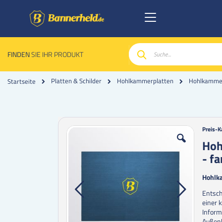
FINDEN
SIE IHR PRODUKT
Suche
Platten & Schilder
Hohlkammerplatten
Hohlkammer
Startseite
Zum
Zum
Preis-K
Ende
Anfan
Hoh
der
der
- fa
Bildgalerie
Bildgal
springen
spring
Hohlk
Entsch
einer 
Inform
Außenb