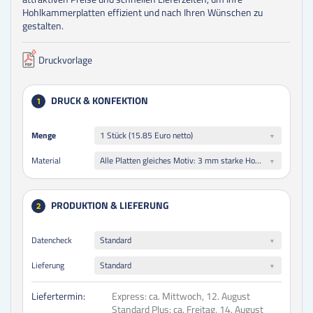
Hohlkammerplatten effizient und nach Ihren Wünschen zu
gestalten.
Druckvorlage
DRUCK & KONFEKTION
1
Menge
Menge
1 Stück (15.85 Euro netto)
Alle Platten gleiches Motiv: 3 mm starke Hohlkammerplatte (Wellenstruktur) weiß
Material
PRODUKTION & LIEFERUNG
2
Datencheck
Standard
Lieferung
Standard
Liefertermin:
Express:
ca. Mittwoch, 12. August
Standard Plus:
ca. Freitag, 14. August