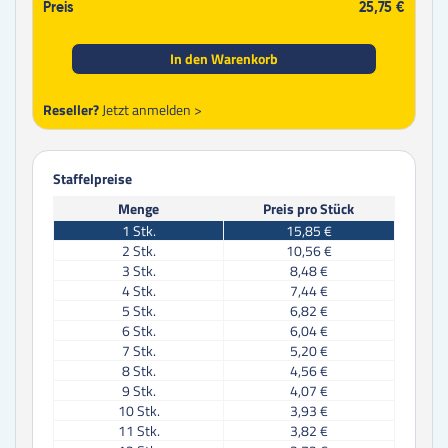
Preis
25,75 €
In den Warenkorb
Reseller?
Jetzt anmelden >
Staffelpreise
Menge
Preis pro Stück
1
Stk.
15,85 €
2
Stk.
10,56 €
3
Stk.
8,48 €
4
Stk.
7,44 €
5
Stk.
6,82 €
6
Stk.
6,04 €
7
Stk.
5,20 €
8
Stk.
4,56 €
9
Stk.
4,07 €
10
Stk.
3,93 €
11
Stk.
3,82 €