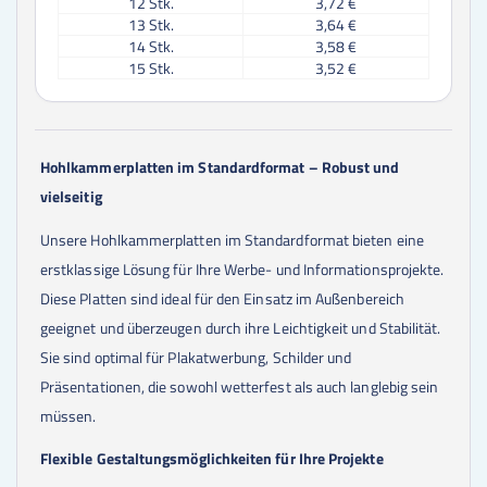
12
Stk.
3,72 €
13
Stk.
3,64 €
14
Stk.
3,58 €
15
Stk.
3,52 €
16
Stk.
3,47 €
17
Stk.
3,42 €
18
Stk.
3,38 €
19
Stk.
3,34 €
Hohlkammerplatten im Standardformat – Robust und
20
Stk.
3,31 €
vielseitig
21
Stk.
3,28 €
22
Stk.
3,25 €
Unsere Hohlkammerplatten im Standardformat bieten eine
23
Stk.
3,23 €
24
Stk.
3,20 €
erstklassige Lösung für Ihre Werbe- und Informationsprojekte.
25
Stk.
3,18 €
Diese Platten sind ideal für den Einsatz im Außenbereich
30
Stk.
3,10 €
geeignet und überzeugen durch ihre Leichtigkeit und Stabilität.
35
Stk.
3,04 €
40
Stk.
3,00 €
Sie sind optimal für Plakatwerbung, Schilder und
45
Stk.
2,96 €
Präsentationen, die sowohl wetterfest als auch langlebig sein
50
Stk.
2,94 €
müssen.
60
Stk.
2,89 €
70
Stk.
2,86 €
Flexible Gestaltungsmöglichkeiten für Ihre Projekte
80
Stk.
2,84 €
90
Stk.
2,61 €