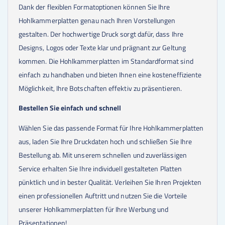
Dank der flexiblen Formatoptionen können Sie Ihre
100
Stk.
2,59 €
125
Stk.
2,57 €
Hohlkammerplatten genau nach Ihren Vorstellungen
150
Stk.
2,55 €
gestalten. Der hochwertige Druck sorgt dafür, dass Ihre
175
Stk.
2,54 €
Designs, Logos oder Texte klar und prägnant zur Geltung
200
Stk.
2,53 €
225
Stk.
2,52 €
kommen. Die Hohlkammerplatten im Standardformat sind
250
Stk.
2,52 €
einfach zu handhaben und bieten Ihnen eine kosteneffiziente
300
Stk.
2,51 €
350
Stk.
2,50 €
Möglichkeit, Ihre Botschaften effektiv zu präsentieren.
400
Stk.
2,50 €
450
Stk.
2,50 €
Bestellen Sie einfach und schnell
500
Stk.
2,49 €
Wählen Sie das passende Format für Ihre Hohlkammerplatten
550
Stk.
2,49 €
600
Stk.
2,49 €
aus, laden Sie Ihre Druckdaten hoch und schließen Sie Ihre
650
Stk.
2,49 €
Bestellung ab. Mit unserem schnellen und zuverlässigen
700
Stk.
2,49 €
750
Stk.
2,49 €
Service erhalten Sie Ihre individuell gestalteten Platten
800
Stk.
2,48 €
pünktlich und in bester Qualität. Verleihen Sie Ihren Projekten
850
Stk.
2,48 €
einen professionellen Auftritt und nutzen Sie die Vorteile
900
Stk.
2,48 €
950
Stk.
2,48 €
unserer Hohlkammerplatten für Ihre Werbung und
1000
Stk.
2,48 €
Präsentationen!