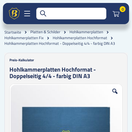
Artik
0
Platten & Schilder
Hohlkammerplatten
Startseite
Hohlkammerplatten Fix
Hohlkammerplatten Hochformat
Hohlkammerplatten Hochformat - Doppelseitig 4/4 - farbig DIN A3
Preis-Kalkulator
Hohlkammerplatten Hochformat -
Doppelseitig 4/4 - farbig DIN A3
Zum
Zum
Ende
Anfang
der
der
Bildgalerie
Bildgalerie
springen
springen