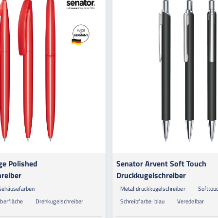
ge Polished
Senator Arvent Soft Touch
reiber
Druckkugelschreiber
Gehäusefarben
Metalldruckkugelschreiber
Softtou
berfläche
Drehkugelschreiber
Schreibfarbe: blau
Veredelbar