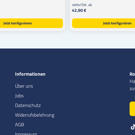
netto/Stk. ab
42,60 €
Jetzt konfigurieren
Jetzt konfigurieren
Informationen
Ko
Ha
Über uns
zu
Jobs
Datenschutz
Widerrufsbelehrung
AGB
Impressum