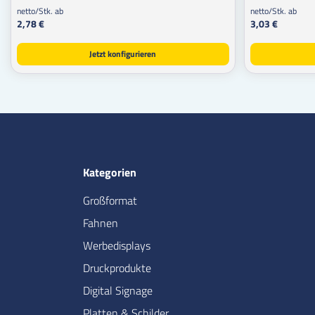
netto/Stk. ab
netto/Stk. ab
2,78 €
3,03 €
Jetzt konfigurieren
Kategorien
Großformat
Fahnen
Werbedisplays
Druckprodukte
Digital Signage
Platten & Schilder