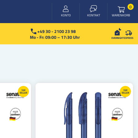
Arti
0
WARENKORB
KONTO
KONTAKT
+49 30 - 2100 23 98
Mo - Fr: 09:00 – 17:30 Uhr