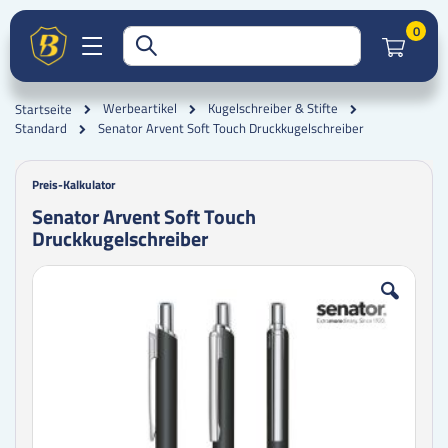
Artik
0
Werbeartikel
Kugelschreiber & Stifte
Startseite
Senator Arvent Soft Touch Druckkugelschreiber
Standard
Preis-Kalkulator
Senator Arvent Soft Touch
Druckkugelschreiber
Zum
Zum
Ende
Anfang
der
der
Bildgalerie
Bildgalerie
springen
springen