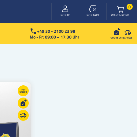
Arti
0
WARENKORB
KONTO
KONTAKT
+49 30 - 2100 23 98
Mo - Fr: 09:00 – 17:30 Uhr