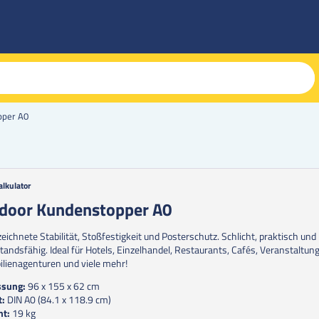
pper A0
alkulator
g
door Kundenstopper A0
erie
eichnete Stabilität, Stoßfestigkeit und Posterschutz. Schlicht, praktisch und
en
tandsfähig. Ideal für Hotels, Einzelhandel, Restaurants, Cafés, Veranstaltun
lienagenturen und viele mehr!
sung:
96 x 155 x 62 cm
t:
DIN A0 (84.1 x 118.9 cm)
ht:
19 kg