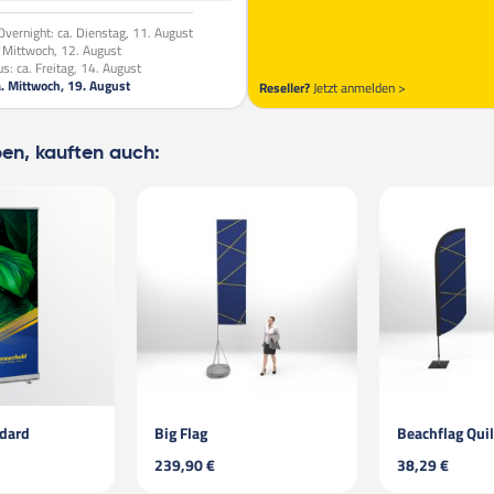
vernight:
ca. Dienstag, 11. August
. Mittwoch, 12. August
us:
ca. Freitag, 14. August
a. Mittwoch, 19. August
Reseller?
Jetzt anmelden >
ben, kauften auch:
ndard
Big Flag
Beachflag Quil
239,90 €
38,29 €