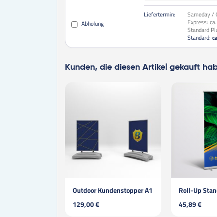
Liefertermin:
Sameday / O
Express:
ca
Abholung
Standard Pl
Standard:
c
Kunden, die diesen Artikel gekauft ha
Outdoor Kundenstopper A1
Roll-Up Sta
129,00 €
45,89 €