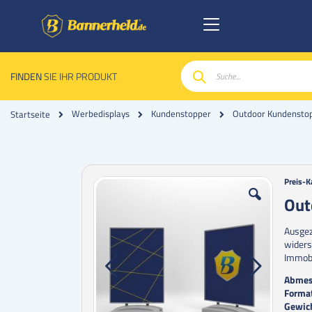
FINDEN
SIE IHR PRODUKT
Suche
Outdoor Kundensto
Werbedisplays
Kundenstopper
Startseite
Zum
Zum
Preis-K
Ende
Anfan
Out
der
der
Bildgalerie
Bildgal
Ausgez
springen
spring
widers
Immobi
Abmes
Forma
Gewic